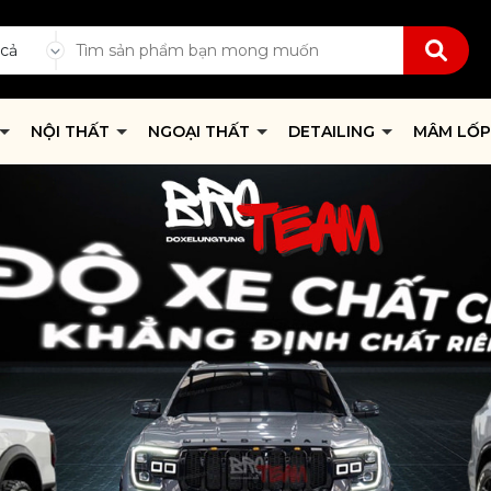
 cả
NỘI THẤT
NGOẠI THẤT
DETAILING
MÂM LỐ