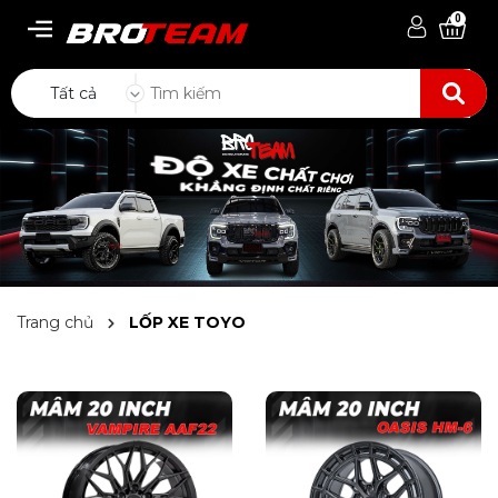
0
Tất cả
Trang chủ
LỐP XE TOYO