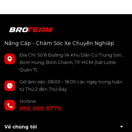
Nâng Cấp - Chăm Sóc Xe Chuyên Nghiệp
Địa Chỉ: Số 8 Đường 1A Khu Dân Cư Trung Sơn,
Bình Hưng, Bình Chánh, TP HCM (Sát Lotte
Quận 7)
Lốp Toyo nổi bật với khả năng đáp ứng nhu cầu sử dụng
Giờ làm việc: 08:00 - 18:00 các ngày trong tuần
cho nhiều loại phương tiện khác nhau, từ xe du lịch, xe thể
từ Thứ 2 đến Thứ Bảy
thao, xe tải, đến xe SUV và xe địa hình. Các sản phẩm của
Toyo không chỉ đảm bảo độ bền cao mà còn mang lại sự an
Hotline:
toàn tối đa cho người sử dụng nhờ công nghệ tiên tiến
092 888 9779
trong thiết kế và vật liệu chế tạo.
Về chúng tôi