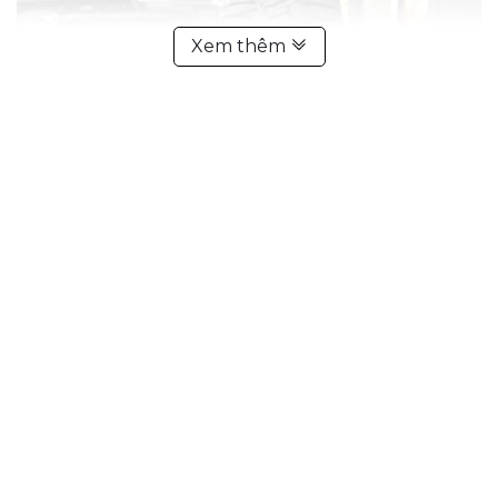
Xem thêm
Lốp xe Toyo là gì?
Lốp Toyo là sản phẩm lốp ô tô cao cấp của công ty Toyo
Tire Corporation, được thành lập vào năm 1945 tại Nhật Bản.
Với hơn 70 năm kinh nghiệm trong ngành công nghiệp lốp,
Toyo đã xây dựng được danh tiếng vững chắc nhờ vào chất
lượng và hiệu suất vượt trội.