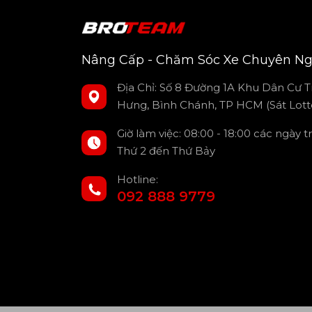
Nâng Cấp - Chăm Sóc Xe Chuyên Ng
Giới thiệu về thanh thể
Địa Chỉ: Số 8 Đường 1A Khu Dân Cư T
Hưng, Bình Chánh, TP HCM (Sát Lott
Thanh thể thao xe bán tải là phụ k
công năng sử dụng của xe. Đây là 
Giờ làm việc: 08:00 - 18:00 các ngày 
cáp, khỏe khoắn cho phương tiện.
Thứ 2 đến Thứ Bảy
Hotline:
092 888 9779