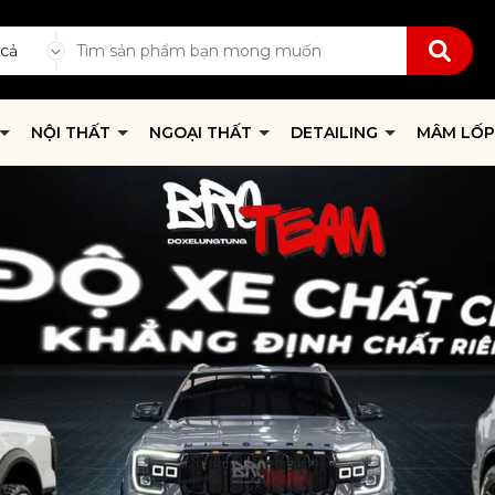
 cả
NỘI THẤT
NGOẠI THẤT
DETAILING
MÂM LỐ