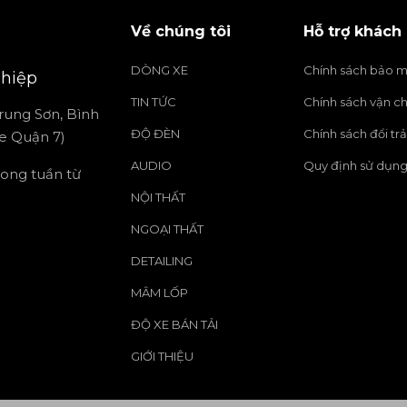
Về chúng tôi
Hỗ trợ khách
DÒNG XE
Chính sách bảo m
hiệp
 thao xe bán tải
TIN TỨC
Chính sách vận c
rung Sơn, Bình
ĐỘ ĐÈN
Chính sách đổi trả
e Quận 7)
iện không chỉ mang tính thẩm mỹ mà còn đóng vai
AUDIO
Quy định sử dụn
bộ phận được lắp đặt phía sau cabin, kéo dài đế
trong tuần từ
NỘI THẤT
NGOẠI THẤT
DETAILING
MÂM LỐP
ĐỘ XE BÁN TẢI
GIỚI THIỆU