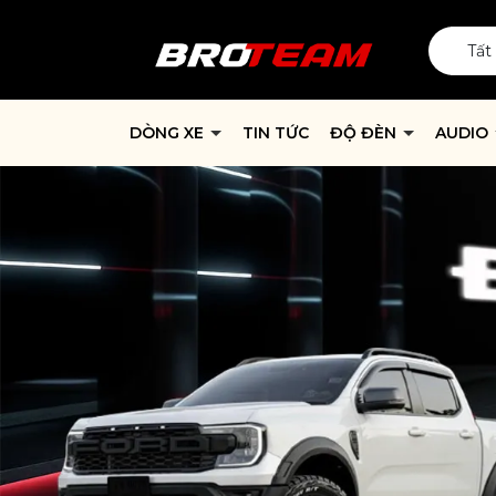
Tất
DÒNG XE
TIN TỨC
ĐỘ ĐÈN
AUDIO