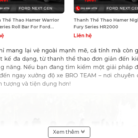
 Thể Thao Hamer Warrior
Thanh Thể Thao Hamer Nig
eries Roll Bar For Ford
Fury Series HR2000
r 2022+ - Raptor Next Gen
hệ
Liên hệ
ỉ mang lại vẻ ngoài mạnh mẽ, cá tính mà còn 
ết kế đa dạng, từ thanh thể thao đơn giản đến 
g năng. Nếu bạn đang tìm kiếm một giải pháp đ
 đến ngay xưởng độ xe BRO TEAM – nơi chuyên cu
n tượng và tiện dụng hơn!
Xem thêm