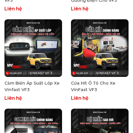
VF3
Gương Điện Cho VF3
Liên hệ
Liên hệ
Cảm Biến Áp Suất Lốp Xe
Cửa Hít Ô Tô Cho Xe
Vinfast VF3
VinFast VF3
Liên hệ
Liên hệ