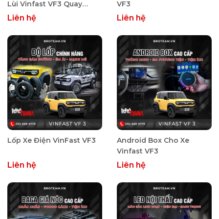
Lùi Vinfast VF3 Quay
VF3
Trước Sau
Liên hệ
Liên hệ
Lốp Xe Điện VinFast VF3
Android Box Cho Xe
Vinfast VF3
Liên hệ
Liên hệ