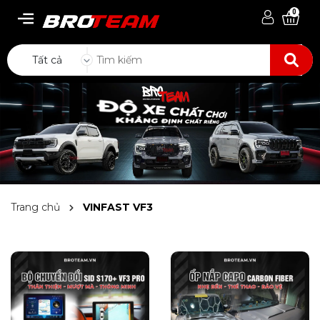
0
Tất cả
Trang chủ
VINFAST VF3