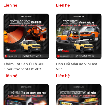
Speedmap M1
Liên hệ
Liên hệ
Thảm Lót Sàn Ô Tô 360
Dán Đổi Màu Xe VinFast
Fiber Cho Vinfast VF3
VF3
Liên hệ
Liên hệ