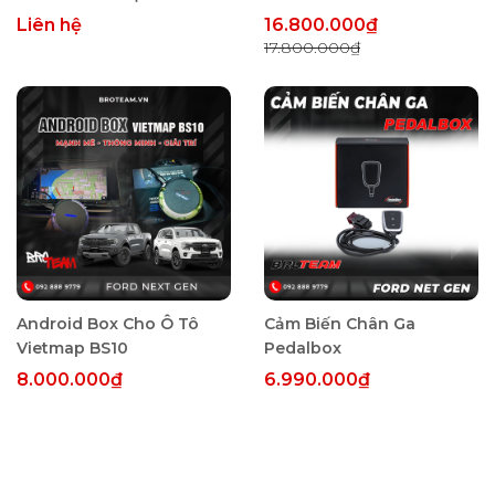
Ford
Liên hệ
16.800.000₫
17.800.000₫
Android Box Cho Ô Tô
Cảm Biến Chân Ga
Vietmap BS10
Pedalbox
8.000.000₫
6.990.000₫