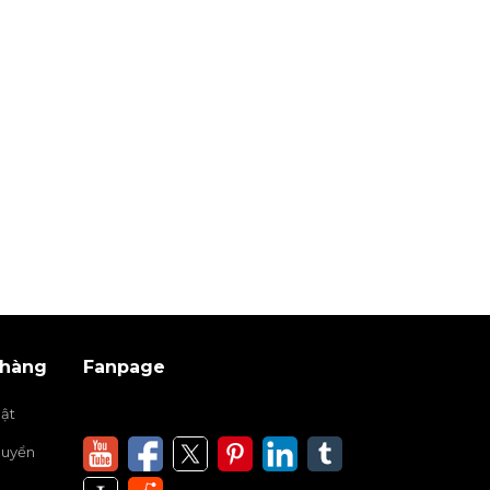
 hàng
Fanpage
ật
huyển