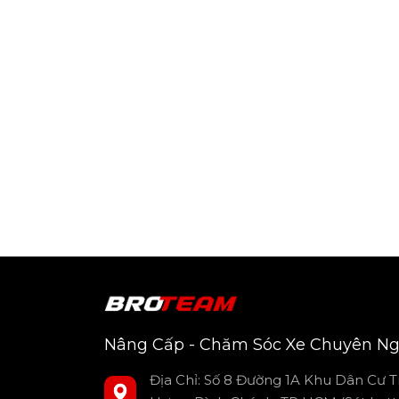
Nâng Cấp - Chăm Sóc Xe Chuyên Ng
Địa Chỉ: Số 8 Đường 1A Khu Dân Cư T