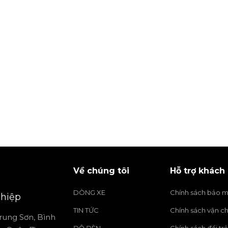
Về chúng tôi
Hỗ trợ khách
DÒNG XE
Chính sách bảo m
hiệp
TIN TỨC
Chính sách vận c
rung Sơn, Bình
ĐỘ ĐÈN
Chính sách đổi trả