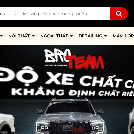
 cả
NỘI THẤT
NGOẠI THẤT
DETAILING
MÂM LỐ