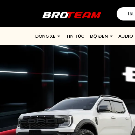
Tất
DÒNG XE
TIN TỨC
ĐỘ ĐÈN
AUDIO