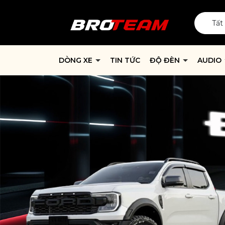
Tất
DÒNG XE
TIN TỨC
ĐỘ ĐÈN
AUDIO