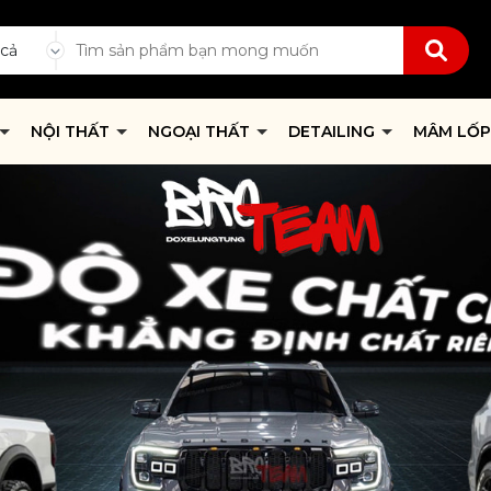
 cả
NỘI THẤT
NGOẠI THẤT
DETAILING
MÂM LỐ