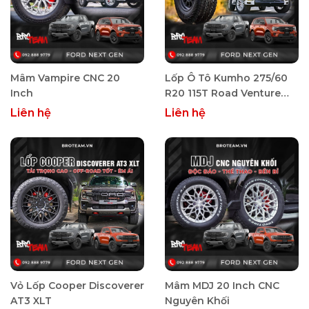
Mâm Vampire CNC 20
Lốp Ô Tô Kumho 275/60
Inch
R20 115T Road Venture
AT52
Liên hệ
Liên hệ
Vỏ Lốp Cooper Discoverer
Mâm MDJ 20 Inch CNC
AT3 XLT
Nguyên Khối