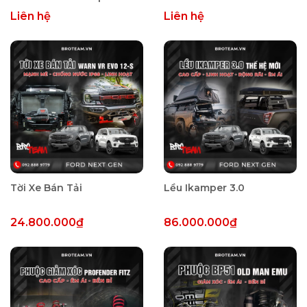
Bar Cho Xe Bán Tải
Liên hệ
Liên hệ
Tời Xe Bán Tải
Lều Ikamper 3.0
24.800.000₫
86.000.000₫