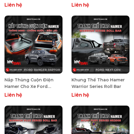
Liên hệ
Liên hệ
Nắp Thùng Cuộn Điện
Khung Thể Thao Hamer
Hamer Cho Xe Ford
Warrior Series Roll Bar
Ranger Raptor Next-Gen
Liên hệ
Liên hệ