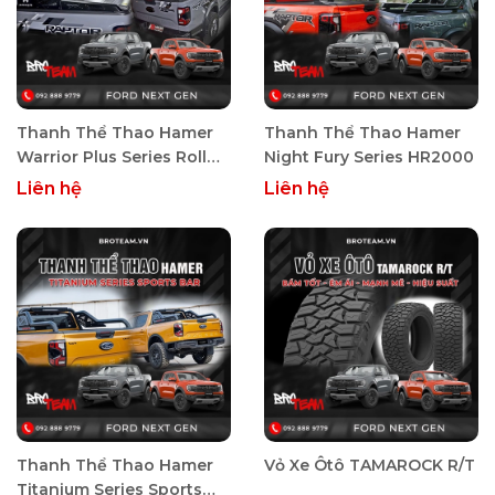
Thanh Thể Thao Hamer
Thanh Thể Thao Hamer
Warrior Plus Series Roll
Night Fury Series HR2000
Bar For Ford Ranger
Liên hệ
Liên hệ
2022+ - Raptor Next Gen
2022
Thanh Thể Thao Hamer
Vỏ Xe Ôtô TAMAROCK R/T
Titanium Series Sports