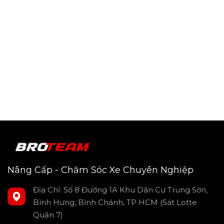
Ưu điểm: Lắp đặt nhanh chóng tại nhà, không cần ra
gara.
Độ bền: Sử dụng lâu dài từ 2 đến 5 năm, giữ chất lượng
như mới.
Nâng Cấp - Chăm Sóc Xe Chuyên Nghiệp
Địa Chỉ: Số 8 Đường 1A Khu Dân Cư Trung Sơn,
Bình Hưng, Bình Chánh, TP HCM (Sát Lotte
Quận 7)