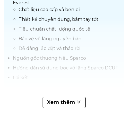
Everest
Chất liệu cao cấp và bền bỉ
Thiết kế chuyên dụng, bám tay tốt
Tiêu chuẩn chất lượng quốc tế
Bảo vệ vô lăng nguyên bản
Dễ dàng lắp đặt và tháo rời
Nguồn gốc thương hiệu Sparco
Hướng dẫn sử dụng bọc vô lăng Sparco DCUT
Lời kết
Bọc vô lăng Sparco Ford Everest
được làm từ da PU cao
Xem thêm
cấp và cao su trắng tự nhiên, mang đến độ bền vượt trội và
thân thiện với môi trường. Với thiết kế tinh tế, sản phẩm
giúp tăng ma sát, mang lại cảm giác lái chắc chắn và an
toàn. Chất liệu da dày dặn, bền bỉ không chỉ bảo vệ vô lăng