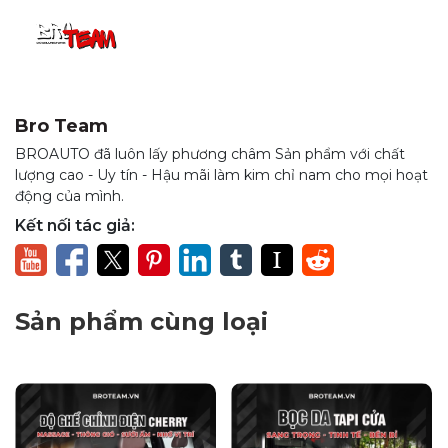
khỏi xước, bạc màu mà còn tạo điểm nhấn sang trọng cho
không gian xe. Sản phẩm phù hợp với các dòng xe có
đường kính vô lăng 37-38cm. Hãy đến xưởng độ xe BRO
TEAM để sở hữu ngay bọc vô lăng Sparco chất lượng!
Bro Team
BROAUTO đã luôn lấy phương châm Sản phẩm với chất
lượng cao - Uy tín - Hậu mãi làm kim chỉ nam cho mọi hoạt
động của mình.
Kết nối tác giả:
Sản phẩm cùng loại
Thông tin bọc vô lăng ô tô Sparco
chính hãng