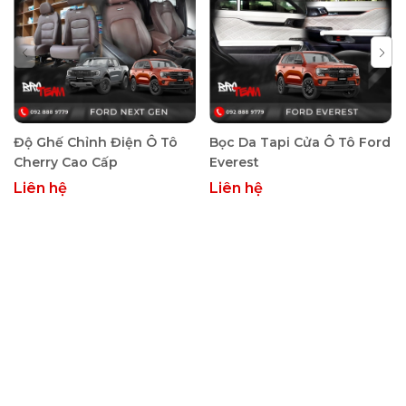
Thương hiệu: Sparco, nổi tiếng với các sản phẩm độ xe
chất lượng cao.
Xuất xứ: Châu Âu – Ý, đảm bảo tiêu chuẩn kỹ thuật và độ
bền.
Kích thước: 38cm, phù hợp với nhiều loại vô lăng.
Độ Ghế Chỉnh Điện Ô Tô
Bọc Da Tapi Cửa Ô Tô Ford
Loại vô lăng: D-cut hoặc vát góc, đáp ứng nhu cầu thẩm
Cherry Cao Cấp
Everest
mỹ và phong cách lái xe.
Liên hệ
Liên hệ
Màu sắc: Đa dạng, dễ dàng chọn lựa theo sở thích.
Chất liệu: Da PU cao cấp, mang đến cảm giác êm ái và
bền bỉ.
Tương thích: Phù hợp với hầu hết các dòng xe hiện nay.
Đặc tính: Thiết kế ôm sát vô-lăng, tạo cảm giác thoải
mái, êm tay; lắp đặt dễ dàng.
Đường chỉ may: Tỉ mỉ, tinh tế và chắc chắn, mang lại sự
sang trọng và bền lâu.