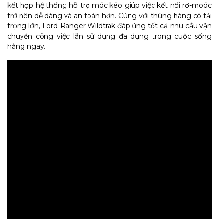
kết hợp hệ thống hỗ trợ móc kéo giúp việc kết nối rơ-moóc
trở nên dễ dàng và an toàn hơn. Cùng với thùng hàng có tải
trọng lớn, Ford Ranger Wildtrak đáp ứng tốt cả nhu cầu vận
chuyển công việc lẫn sử dụng đa dụng trong cuộc sống
hằng ngày.