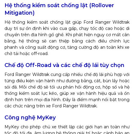
Hệ thống kiểm soát chống lật (Rollover
Mitigation)
Hệ thống kiểm soát chống lật giúp Ford Ranger Wildtrak
duy trì sự ổn định khi vào cua gấp, chạy tốc độ cao hoặc di
chuyển trên địa hình gồ ghề. Khi phát hiện nguy cơ mất cân
bằng, hệ thống sẽ can thiệp bằng cách điều chỉnh lực
phanh và công suất động cơ, tăng cường độ an toàn khi xe
chở tải hoặc off-road.
Chế độ Off-Road và các chế độ lái tùy chọn
Ford Ranger Wildtrak cung cấp nhiều chế độ lái phù hợp với
từng điều kiện vận hành như đường bằng, cát, bùn lầy hoặc
sỏi đá. Mỗi chế độ sẽ tối ưu phản hồi động cơ, hộp số và hệ
thống kiểm soát lực kéo, giúp xe vận hành hiệu quả và ổn
định hơn trên mọi địa hình. Đây là điểm mạnh nổi bật trong
các chức năng trên xe Ford Ranger Wildtrak.
Công nghệ MyKey
MyKey cho phép chủ xe thiết lập các giới hạn an toàn như
tốc độ tối đa, âm lượng hệ thống giải trí hoặc cảnh báo an