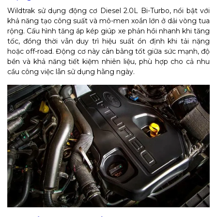
Wildtrak sử dụng động cơ Diesel 2.0L Bi-Turbo, nổi bật với
khả năng tạo công suất và mô-men xoắn lớn ở dải vòng tua
rộng. Cấu hình tăng áp kép giúp xe phản hồi nhanh khi tăng
tốc, đồng thời vẫn duy trì hiệu suất ổn định khi tải nặng
hoặc off-road. Động cơ này cân bằng tốt giữa sức mạnh, độ
bền và khả năng tiết kiệm nhiên liệu, phù hợp cho cả nhu
cầu công việc lẫn sử dụng hằng ngày.