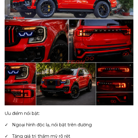
Ưu điểm nổi bật:
✓ Ngoại hình độc lạ, nổi bật trên đường
✓ Tăng giá trị thẩm mỹ rõ rệt