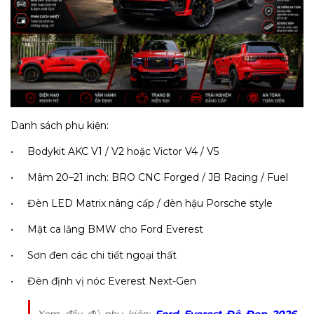
Danh sách phụ kiện:
• Bodykit AKC V1 / V2 hoặc Victor V4 / V5
• Mâm 20–21 inch: BRO CNC Forged / JB Racing / Fuel
• Đèn LED Matrix nâng cấp / đèn hậu Porsche style
• Mặt ca lăng BMW cho Ford Everest
• Sơn đen các chi tiết ngoại thất
• Đèn định vị nóc Everest Next-Gen
Xem đầy đủ phụ kiện:
Ford Everest Độ Đẹp 2026