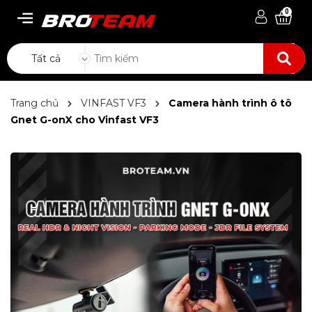
0
Tất cả
Trang chủ
VINFAST VF3
Camera hành trình ô tô
Gnet G-onX cho Vinfast VF3