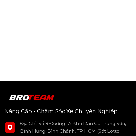
Thiết kế cao cấp: Chất liệu bền bỉ, tối ưu tản nhiệt, hoạt
động ổn định
Parking Mode: Ghi hình ngay cả khi xe tắt máy, bảo vệ
xe 24/7
Bảo vệ bình acquy LBP: Tự động ngắt dưới 12V, tùy
chỉnh hẹn giờ đậu xe 6h, 12h…
Chống mất file quan trọng: Hệ thống quản lý file thông
minh, cảnh báo lỗi thẻ nhớ
Độ bền cao: Hạn chế lỗi vặt, tiết kiệm thời gian và chi phí
bảo hành
Nâng Cấp - Chăm Sóc Xe Chuyên Nghiệp
Địa Chỉ: Số 8 Đường 1A Khu Dân Cư Trung Sơn,
Bình Hưng, Bình Chánh, TP HCM (Sát Lotte