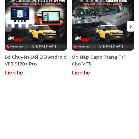
Bộ Chuyển Đổi SID Android
Ốp Nắp Capo Trang Trí
VF3 S170+ Pro
Cho VF3
Liên hệ
Liên hệ
Thông tin kỹ thuật camera hành trình
ô tô Gnet G-onX
Chất lượng ghi hình: Camera trước/sau Full HDR+
1920x1080P@30FPS, góc quay rộng 140°
Cảm biến cao cấp: SONY STARVIS, cải thiện độ nhạy
sáng, hình ảnh sắc nét cả ngày lẫn đêm
Công nghệ HDR+: Cân bằng sáng tốt hơn, chi tiết rõ
ràng trong mọi điều kiện ánh sáng