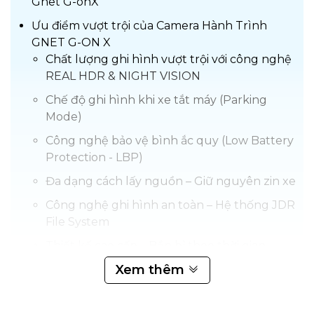
Gnet G-onX
Ưu điểm vượt trội của Camera Hành Trình
GNET G-ON X
Chất lượng ghi hình vượt trội với công nghệ
REAL HDR & NIGHT VISION
Chế độ ghi hình khi xe tắt máy (Parking
Mode)
Công nghệ bảo vệ bình ắc quy (Low Battery
Protection - LBP)
Đa dạng cách lấy nguồn – Giữ nguyên zin xe
Công nghệ ghi hình an toàn – Hệ thống JDR
File System
Thiết kế cao cấp – Bền bỉ theo thời gian
Xem thêm
Hỗ trợ lái xe an toàn với hệ thống ADAS
Dễ dàng quản lý qua ứng dụng điện thoại