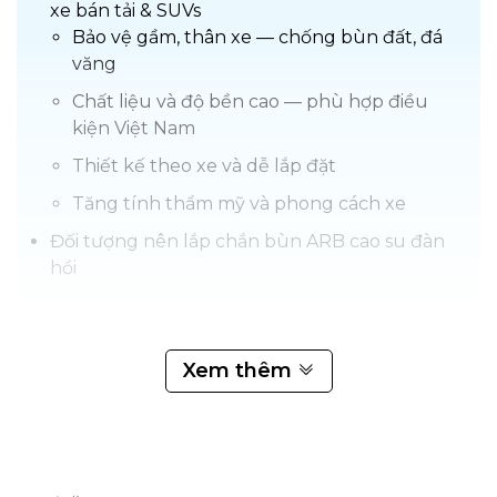
xe bán tải & SUVs
Bảo vệ gầm, thân xe — chống bùn đất, đá
văng
Chất liệu và độ bền cao — phù hợp điều
kiện Việt Nam
Thiết kế theo xe và dễ lắp đặt
Tăng tính thẩm mỹ và phong cách xe
Đối tượng nên lắp chắn bùn ARB cao su đàn
hồi
Chắn bùn ARB
là lựa chọn bền bỉ cho các dòng xe bán tải
Xem thêm
và SUV nhờ cấu tạo từ cao su đàn hồi chất lượng cao, hạn
chế cong vênh và chịu va đập tốt hơn so với loại bằng nhựa.
Thiết kế chuẩn form giúp lắp đặt nhanh, ôm dáng xe và
giảm bắn bùn đất hiệu quả khi di chuyển off-road hay
đường mưa.