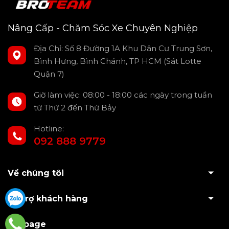
kỹ thuật nhanh chóng, hoàn toàn miễn phí.
Thông tin kỹ thuật nổi bật chắn bùn
Nâng Cấp - Chăm Sóc Xe Chuyên Nghiệp
ARB dành cho xe bán tải & SUVs
Địa Chỉ: Số 8 Đường 1A Khu Dân Cư Trung Sơn,
Xuất xứ: Thái Lan
Bình Hưng, Bình Chánh, TP HCM (Sát Lotte
Chất liệu: Cao su đàn hồi độ bền cao
Quận 7)
Nhận diện thương hiệu: Logo ARB dập nổi màu trắng
Giờ làm việc: 08:00 - 18:00 các ngày trong tuần
từ Thứ 2 đến Thứ Bảy
Kích thước tấm chắn: Dài 46 cm
Hotline:
092 888 9779
Về chúng tôi
Hỗ trợ khách hàng
Fanpage