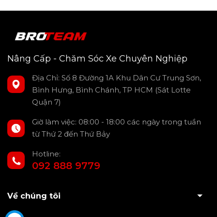
Nâng Cấp - Chăm Sóc Xe Chuyên Nghiệp
Địa Chỉ: Số 8 Đường 1A Khu Dân Cư Trung Sơn,
Bình Hưng, Bình Chánh, TP HCM (Sát Lotte
Với hơn 100 năm kinh nghiệm và hơn 50 năm cung cấp
Quận 7)
phim cách nhiệt, 3M đã khẳng định vị thế thương hiệu hàng
đầu thế giới trong lĩnh vực này. Sở hữu bằng sáng chế đầu
Giờ làm việc: 08:00 - 18:00 các ngày trong tuần
tiên cho phim cách nhiệt, 3M tiên phong áp dụng công
từ Thứ 2 đến Thứ Bảy
nghệ quang học đa lớp độc quyền, mang đến hiệu quả cách
nhiệt tối ưu và chất lượng vượt trội. Sản phẩm của 3M còn
Hotline:
được Tổ chức Ung Thư Da thế giới (The Skin Cancer
092 888 9779
Foundation) khuyên dùng bởi sự an toàn và thân thiện với
môi trường.
Về chúng tôi