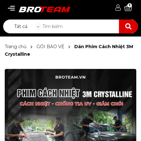
0
Tất cả
Trang chủ
GÓI BẢO VỆ
Dán Phim Cách Nhiệt 3M
Crystalline