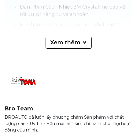
Dán Phim Cách Nhiệt 3M Crystalline bảo vệ
tối ưu sự riêng tư và an toàn
Bảo hành 10 năm, khẳng định chất lượng
Bảng giá Dán Phim Cách Nhiệt 3M Crystalline
Xem thêm
Mới Nhất (Cập Nhật 2024)
Quy trình thi công Dán Phim Cách Nhiệt 3M
Crystalline tại BRO TEAM
Một số câu hỏi thường gặp về Phim Dán Cách
nhiệt Ô tô 3M
Làm thế nào để nhận biết phim cách nhiệt
3M chính hãng?
Phim dán Cửa kính Ô tô 3M™ hoạt động
Bro Team
như thế nào?
BROAUTO đã luôn lấy phương châm Sản phẩm với chất
Logo Tổ chức Ung thư Da có ý nghĩa gì?
lượng cao - Uy tín - Hậu mãi làm kim chỉ nam cho mọi hoạt
động của mình.
Tổng kết