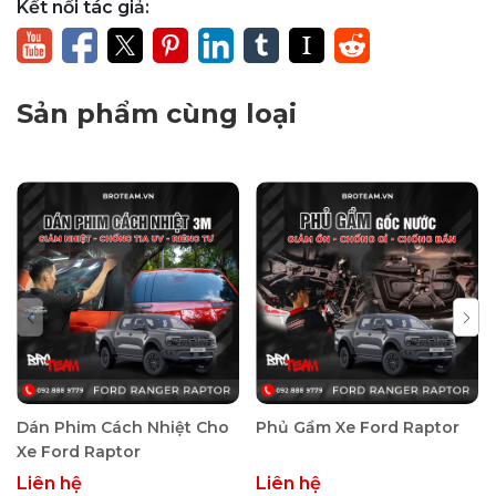
Kết nối tác giả:
Dán Phim Cách Nhiệt 3M Crystalline
là lựa chọn hoàn
hảo cho những ai mong muốn sự thoải mái và an toàn khi
lái xe. Dán phim cách nhiệt ô tô 3M có khả năng cách nhiệt
Sản phẩm cùng loại
vượt trội, chống tia UV hiệu quả, giảm chói và bảo vệ sự
riêng tư, Crystalline mang đến cho bạn không gian lái xe
mát mẻ, dễ chịu và an toàn. Dán Phim Cách Nhiệt 3M
Crystalline không gây nhiễu tín hiệu, đảm bảo kết nối thông
suốt, đồng thời được bảo hành 10 năm chính hãng uy tín,
cho bạn an tâm sử dụng lâu dài. Hãy ghé xưởng độ xe BRO
TEAM để nâng tầm trải nghiệm lái xe của bạn với dịch vụ
Dán Phim Cách Nhiệt 3M™ Dòng Crystalline ngay hôm
nay.
Dán Phim Cách Nhiệt Cho
Phủ Gầm Xe Ford Raptor
Xe Ford Raptor
Liên hệ
Liên hệ