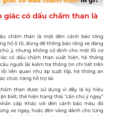
 giác có dấu chấm than là
dấu chấm than là một đèn cảnh báo tổng
ồng hồ ô tô, dùng để thông báo rằng xe đang
 chú ý, nhưng không cố định cho một lỗi cơ
giác có dấu chấm than xuất hiện, hệ thống
ầu người lái kiểm tra thông tin chi tiết trên
 lỗi liên quan như áp suất lốp, hệ thống an
ác chức năng hỗ trợ lái.
chấm than được sử dụng vì đây là ký hiệu
n biết, thể hiện trạng thái “cần chú ý ngay”
hẩn cấp. Khác với đèn cảnh báo màu đỏ
dừng xe ngay, hoặc đèn vàng dành cho từng