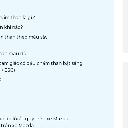
hấm than là gì?
n khi nào?
ấm than theo màu sắc
than màu đỏ
tam giác có dấu chấm than bật sáng
 / ESC)
S)
n do lỗi ắc quy trên xe Mazda
 trên xe Mazda