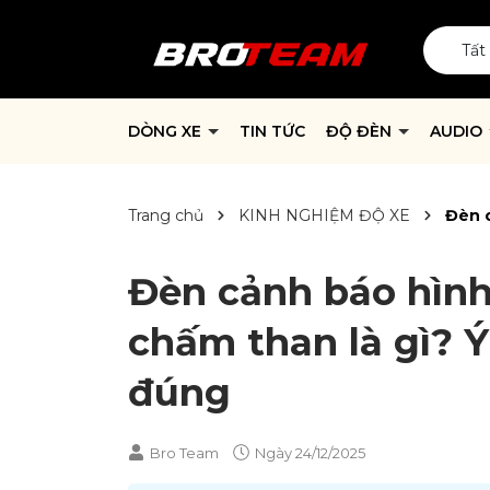
Tất
DÒNG XE
TIN TỨC
ĐỘ ĐÈN
AUDIO
Trang chủ
KINH NGHIỆM ĐỘ XE
Đèn c
Đèn cảnh báo hình
chấm than là gì? Ý
đúng
Bro Team
Ngày
24/12/2025