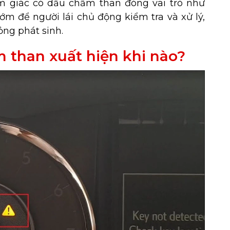
am giác có dấu chấm than đóng vai trò như
m để người lái chủ động kiểm tra và xử lý,
ỏng phát sinh.
 than xuất hiện khi nào?