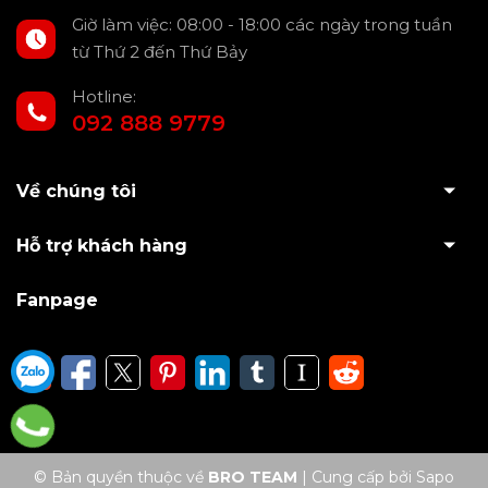
Giờ làm việc: 08:00 - 18:00 các ngày trong tuần
Tiệm cận phong cách xe cao cấp: Hầu hết các dòng xe
từ Thứ 2 đến Thứ Bảy
sang hiện nay đều được trang bị LED mí như một phần
không thể thiếu trong thiết kế. Khi nâng cấp, VF3 của
Hotline:
bạn cũng có thể mang phong thái đẳng cấp tương tự.
092 888 9779
Tùy chọn đa dạng về màu sắc: Chủ xe có thể lựa chọn
LED trắng, xanh dương, đỏ hoặc hệ thống LED RGB đổi
Về chúng tôi
màu linh hoạt – phù hợp với mọi cá tính và phong cách
cá nhân.
Hỗ trợ khách hàng
Fanpage
© Bản quyền thuộc về
BRO TEAM
|
Cung cấp bởi Sapo