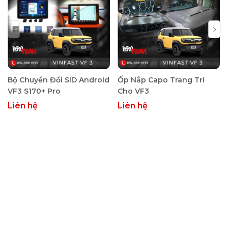
Lợi ích khi độ mí LED đổi màu cho
Bộ Chuyển Đổi SID Android
Ốp Nắp Capo Trang Trí
VinFast VF3
VF3 S170+ Pro
Cho VF3
VinFast VF3 là mẫu xe điện mini đang “làm mưa làm gió”
Liên hệ
Liên hệ
nhờ thiết kế nhỏ gọn, năng động và phù hợp tuyệt đối với
môi trường đô thị. Tuy nhiên, hệ thống đèn trước của VF3 –
dù ở bản Eco hay Plus – vẫn còn một số hạn chế nhất định
về khả năng chiếu sáng và tính thẩm mỹ. Chính vì vậy, việc
nâng cấp LED mí đèn trước là lựa chọn được rất nhiều chủ
xe quan tâm. Dưới đây là những lý do khiến bạn không nên
bỏ qua nâng cấp đáng giá này.