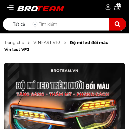
0
Tất cả
Trang chủ
VINFAST VF3
Độ mí led đổi màu
Vinfast VF3