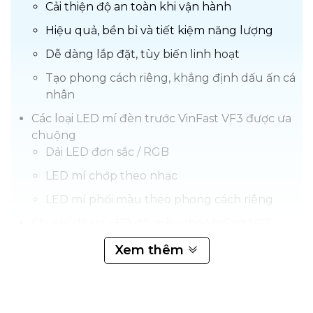
Cải thiện độ an toàn khi vận hành
Hiệu quả, bền bỉ và tiết kiệm năng lượng
Dễ dàng lắp đặt, tùy biến linh hoạt
Tạo phong cách riêng, khẳng định dấu ấn cá
nhân
Các loại LED mí đèn trước VinFast VF3 được ưa
chuộng
Dải LED đơn sắc / RGB
LED mí chớp theo nhạc
LED mí phối màu theo phong cách riêng
Chi phí độ mí LED đổi màu cho VinFast VF3
Quy trình độ mí LED đổi màu cho Vinfast VF3
Xem thêm
chuẩn chuyên nghiệp
Lưu ý quan trọng khi độ mí LED cho VinFast
VF3