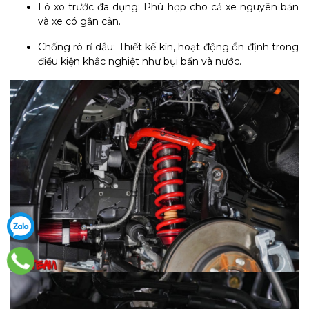
Lò xo trước đa dụng: Phù hợp cho cả xe nguyên bản
và xe có gắn cản.
Chống rò rỉ dầu: Thiết kế kín, hoạt động ổn định trong
điều kiện khắc nghiệt như bụi bẩn và nước.