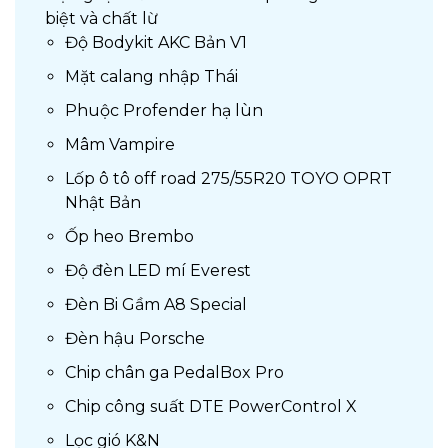
biệt và chất lừ
Độ Bodykit AKC Bản V1
Mặt calang nhập Thái
Phuộc Profender hạ lùn
Mâm Vampire
Lốp ô tô off road 275/55R20 TOYO OPRT
Nhật Bản
Ốp heo Brembo
Độ đèn LED mí Everest
Đèn Bi Gầm A8 Special
Đèn hậu Porsche
Chip chân ga PedalBox Pro
Chip công suất DTE PowerControl X
Lọc gió K&N