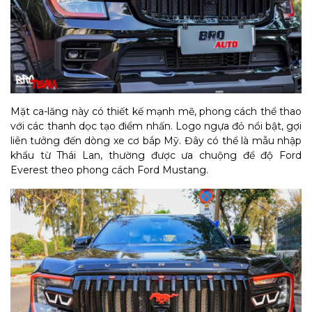
Mặt ca-lăng này có thiết kế mạnh mẽ, phong cách thể thao
với các thanh dọc tạo điểm nhấn. Logo ngựa đỏ nổi bật, gợi
liên tưởng đến dòng xe cơ bắp Mỹ. Đây có thể là mẫu nhập
khẩu từ Thái Lan, thường được ưa chuộng để độ Ford
Everest theo phong cách Ford Mustang.