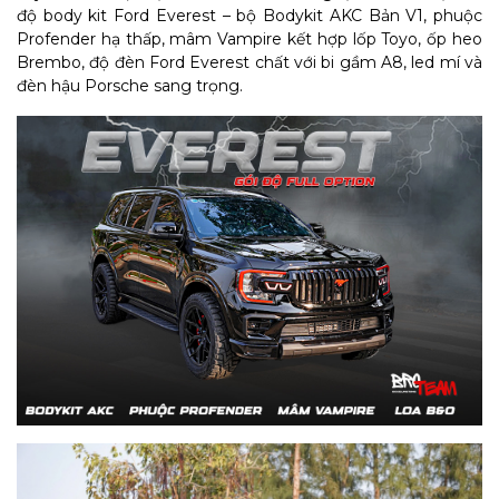
độ body kit Ford Everest – bộ Bodykit AKC Bản V1, phuộc
Profender hạ thấp, mâm Vampire kết hợp lốp Toyo, ốp heo
Brembo, độ đèn Ford Everest chất với bi gầm A8, led mí và
đèn hậu Porsche sang trọng.