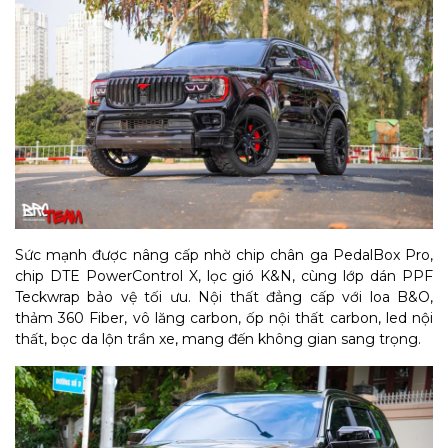
Sức mạnh được nâng cấp nhờ chip chân ga PedalBox Pro,
chip DTE PowerControl X, lọc gió K&N, cùng lớp dán PPF
Teckwrap bảo vệ tối ưu. Nội thất đẳng cấp với loa B&O,
thảm 360 Fiber, vô lăng carbon, ốp nội thất carbon, led nội
thất, bọc da lộn trần xe, mang đến không gian sang trọng.