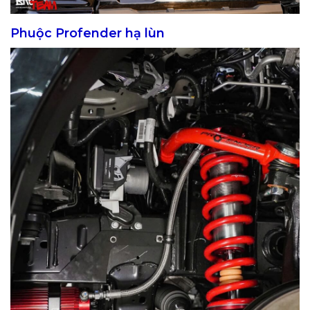
Phuộc Profender hạ lùn