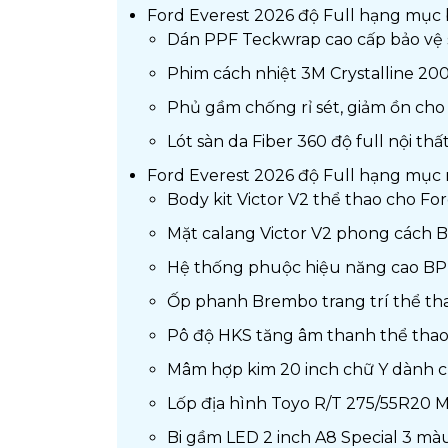
Ford Everest 2026 độ Full hạng mục 
Dán PPF Teckwrap cao cấp bảo vệ 
Phim cách nhiệt 3M Crystalline 20
Phủ gầm chống rỉ sét, giảm ồn cho
Lót sàn da Fiber 360 độ full nội th
Ford Everest 2026 độ Full hạng mục 
Body kit Victor V2 thể thao cho Fo
Mặt calang Victor V2 phong cách 
Hệ thống phuộc hiệu năng cao BP-
Ốp phanh Brembo trang trí thể th
Pô độ HKS tăng âm thanh thể thao
Mâm hợp kim 20 inch chữ Y dành c
Lốp địa hình Toyo R/T 275/55R20 M
Bi gầm LED 2 inch A8 Special 3 mà