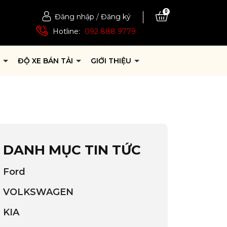
0
Đăng nhập
/
Đăng ký
Hotline:
092 888 9779
P
ĐỘ XE BÁN TẢI
GIỚI THIỆU
DANH MỤC TIN TỨC
Ford
VOLKSWAGEN
KIA