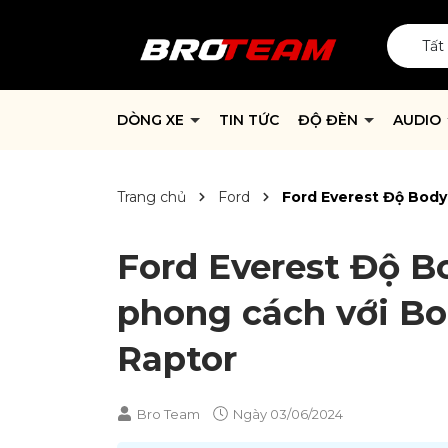
Tất
DÒNG XE
TIN TỨC
ĐỘ ĐÈN
AUDIO
Trang chủ
Ford
Ford Everest Độ Body 
Ford Everest Độ B
phong cách với Bod
Raptor
Bro Team
Ngày
03/06/2024