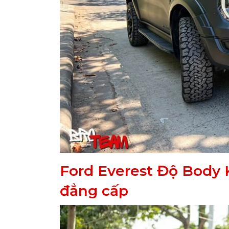
Ford Everest Độ Body K
đẳng cấp