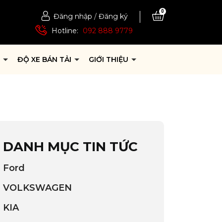
0
Đăng nhập
/
Đăng ký
Hotline:
092 888 9779
P
ĐỘ XE BÁN TẢI
GIỚI THIỆU
DANH MỤC TIN TỨC
Ford
VOLKSWAGEN
KIA