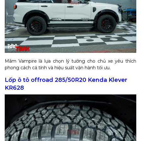
Mâm Vampire là lựa chọn lý tưởng cho chủ xe yêu thích
phong cách cá tính và hiệu suất vận hành tối ưu.
Lốp ô tô offroad 285/50R20 Kenda Klever
KR628