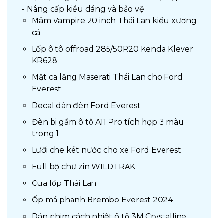
- Nâng cấp kiểu dáng và bảo vệ
Mâm Vampire 20 inch Thái Lan kiểu xương
cá
Lốp ô tô offroad 285/50R20 Kenda Klever
KR628
Mặt ca lăng Maserati Thái Lan cho Ford
Everest
Decal dán đèn Ford Everest
Đèn bi gầm ô tô A11 Pro tích hợp 3 màu
trong 1
Lưới che két nước cho xe Ford Everest
Full bộ chữ zin WILDTRAK
Cua lốp Thái Lan
Ốp má phanh Brembo Everest 2024
Dán phim cách nhiệt ô tô 3M Crystalline