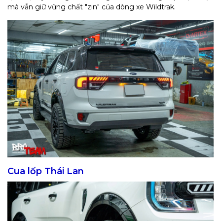
mà vẫn giữ vững chất "zin" của dòng xe Wildtrak.
Cua lốp Thái Lan