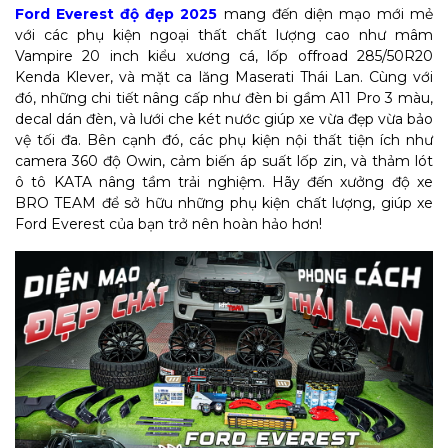
Ford Everest độ đẹp 2025
mang đến diện mạo mới mẻ
với các phụ kiện ngoại thất chất lượng cao như mâm
Vampire 20 inch kiểu xương cá, lốp offroad 285/50R20
Kenda Klever, và mặt ca lăng Maserati Thái Lan. Cùng với
đó, những chi tiết nâng cấp như đèn bi gầm A11 Pro 3 màu,
decal dán đèn, và lưới che két nước giúp xe vừa đẹp vừa bảo
vệ tối đa. Bên cạnh đó, các phụ kiện nội thất tiện ích như
camera 360 độ Owin, cảm biến áp suất lốp zin, và thảm lót
ô tô KATA nâng tầm trải nghiệm. Hãy đến xưởng độ xe
BRO TEAM để sở hữu những phụ kiện chất lượng, giúp xe
Ford Everest của bạn trở nên hoàn hảo hơn!