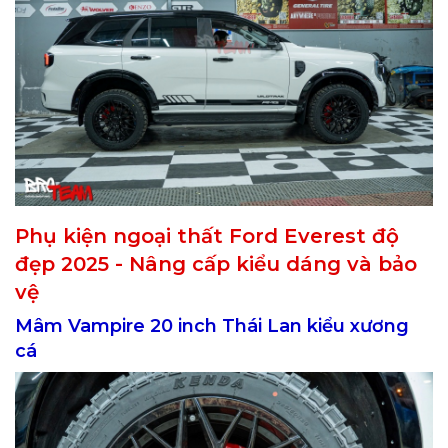
Phụ kiện ngoại thất Ford Everest độ
đẹp 2025 - Nâng cấp kiểu dáng và bảo
vệ
Mâm Vampire 20 inch Thái Lan kiểu xương
cá