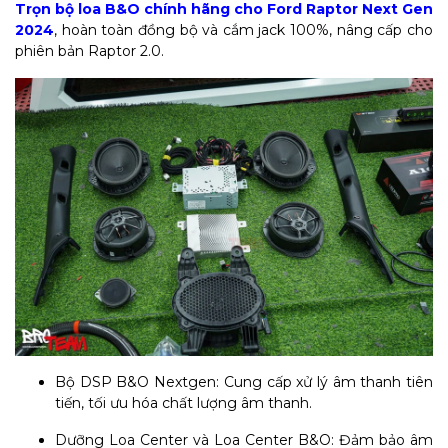
Trọn bộ loa B&O chính hãng cho Ford Raptor Next Gen
2024
, hoàn toàn đồng bộ và cắm jack 100%, nâng cấp cho
phiên bản Raptor 2.0.
Bộ DSP B&O Nextgen: Cung cấp xử lý âm thanh tiên
tiến, tối ưu hóa chất lượng âm thanh.
Dưỡng Loa Center và Loa Center B&O: Đảm bảo âm