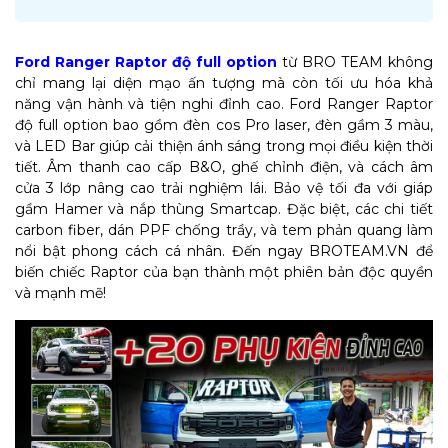
Ford Ranger Raptor độ full option
từ BRO TEAM không
chỉ mang lại diện mạo ấn tượng mà còn tối ưu hóa khả
năng vận hành và tiện nghi đỉnh cao. Ford Ranger Raptor
độ full option bao gồm đèn cos Pro laser, đèn gầm 3 màu,
và LED Bar giúp cải thiện ánh sáng trong mọi điều kiện thời
tiết. Âm thanh cao cấp B&O, ghế chỉnh điện, và cách âm
cửa 3 lớp nâng cao trải nghiệm lái. Bảo vệ tối đa với giáp
gầm Hamer và nắp thùng Smartcap. Đặc biệt, các chi tiết
carbon fiber, dán PPF chống trầy, và tem phản quang làm
nổi bật phong cách cá nhân. Đến ngay BROTEAM.VN để
biến chiếc Raptor của bạn thành một phiên bản độc quyền
và mạnh mẽ!