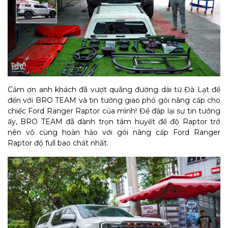
Cảm ơn anh khách đã vượt quãng đường dài từ Đà Lạt để
đến với BRO TEAM và tin tưởng giao phó gói nâng cấp cho
chiếc Ford Ranger Raptor của mình! Để đáp lại sự tin tưởng
ấy, BRO TEAM đã dành trọn tâm huyết để độ Raptor trở
nên vô cùng hoàn hảo với gói nâng cấp Ford Ranger
Raptor độ full bao chất nhất.