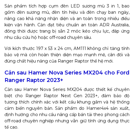
Sản phẩm tích hợp cụm đèn LED sương mù 3 in 1, bao
gồm đèn sương mù, đèn tín hiệu và đèn chạy ban ngày,
nâng cao khả năng nhận diện và an toàn trong nhiều điều
kiện vận hành. Cản đạt tiêu chuẩn an toàn ADR Australia,
đồng thời được trang bị sẵn 2 móc kéo chịu lực, đáp ứng
nhu cầu cứu hộ hoặc off-road chuyên sâu.
Với kích thước 197 x 53 x 24 cm, AM111 không chỉ tăng tính
bảo vệ mà còn hoàn thiện diện mạo mạnh mẽ, cân đối và
đúng chất hiệu năng của Ranger Raptor thế hệ mới.
Cản sau Hamer Nova Series MX204 cho Ford
Ranger Raptor 2023+
Cản sau Hamer Nova Series MX204 được thiết kế chuyên
biệt cho Ranger Raptor Next Gen 2023+, đảm bảo độ
tương thích chính xác với kết cấu khung gầm và hệ thống
cảm biến nguyên bản. Sản phẩm do Hamer4x4 sản xuất,
định hướng cho nhu cầu nâng cấp bán tải theo phong cách
off-road chuyên nghiệp nhưng vẫn giữ tính ứng dụng thực
tế cao.