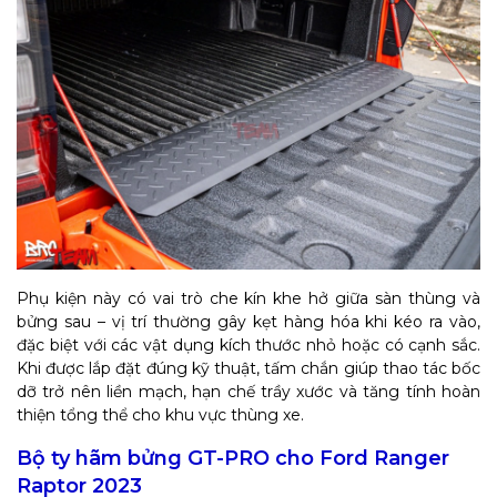
Phụ kiện này có vai trò che kín khe hở giữa sàn thùng và
bửng sau – vị trí thường gây kẹt hàng hóa khi kéo ra vào,
đặc biệt với các vật dụng kích thước nhỏ hoặc có cạnh sắc.
Khi được lắp đặt đúng kỹ thuật, tấm chắn giúp thao tác bốc
dỡ trở nên liền mạch, hạn chế trầy xước và tăng tính hoàn
thiện tổng thể cho khu vực thùng xe.
Bộ ty hãm bửng GT-PRO cho Ford Ranger
Raptor 2023