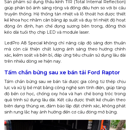
Sản phẩm sử dụng thấu kính TIR (Total Internal Reflection)
giúp phân bổ ánh sáng rộng và đồng đều hơn so với bi cầu
truyền thống. Hệ thống tản nhiệt và lỗ thoát hơi được thiết
kế khoa học nhằm cân bằng áp suất và duy trì nhiệt độ hoạt
động ổn định, hạn chế đọng sương bên trong, đồng thời
kéo dài tuổi thọ chip LED và module laser.
LedPro A8 Special không chỉ nâng cấp độ sáng đơn thuần
mà còn cải thiện chất lượng ánh sáng theo hướng chính
xác, kiểm soát và bền bỉ, đáp ứng tiêu chuẩn sử dụng lâu dài
trên nhiều dòng xe hiện nay.
Tấm chắn bửng sau xe bán tải Ford Raptor
Tấm chắn bửng sau xe bán tải được gia công từ thép chịu
lực và xử lý bề mặt bằng công nghệ sơn tĩnh điện, giúp tăng
độ bền cơ học, chống oxy hóa và hạn chế bong tróc trong
quá trình sử dụng lâu dài. Kết cấu được thiết kế chuẩn theo
biên dạng thùng xe, đảm bảo lắp đặt chính xác, không phát
sinh rung lắc hay ảnh hưởng đến cơ cấu đóng mở bửng.