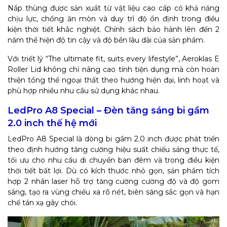
Nắp thùng được sản xuất từ vật liệu cao cấp có khả năng
chịu lực, chống ăn mòn và duy trì độ ổn định trong điều
kiện thời tiết khắc nghiệt. Chính sách bảo hành lên đến 2
năm thể hiện độ tin cậy và độ bền lâu dài của sản phẩm.
Với triết lý “The ultimate fit, suits every lifestyle”, Aeroklas E
Roller Lid không chỉ nâng cao tính tiện dụng mà còn hoàn
thiện tổng thể ngoại thất theo hướng hiện đại, linh hoạt và
phù hợp nhiều nhu cầu sử dụng khác nhau.
LedPro A8 Special – Đèn tăng sáng bi gầm
2.0 inch thế hệ mới
LedPro A8 Special là dòng bi gầm 2.0 inch được phát triển
theo định hướng tăng cường hiệu suất chiếu sáng thực tế,
tối ưu cho nhu cầu di chuyển ban đêm và trong điều kiện
thời tiết bất lợi. Dù có kích thước nhỏ gọn, sản phẩm tích
hợp 2 nhân laser hỗ trợ tăng cường cường độ và độ gom
sáng, tạo ra vùng chiếu xa rõ nét, biên sáng sắc gọn và hạn
chế tán xạ gây chói.