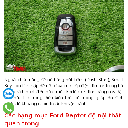
Ngoài chức năng đề nổ bằng nút bấm (Push Start), Smart
Key còn tích hợp đề nổ từ xa, mở cốp điện, tìm xe trong bãi
đỗ và kích hoạt điều hòa trước khi lên xe. Tính năng này đặc
biệt hữu ích trong điều kiện thời tiết nóng, giúp ổn định
nhiệt độ khoang cabin trước khi vận hành.
Các hạng mục Ford Raptor độ nội thất
quan trọng