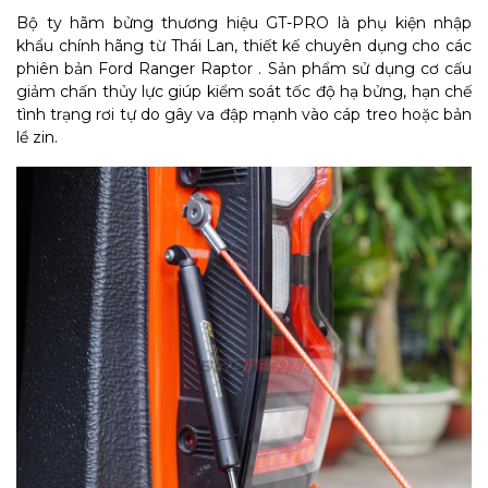
Bộ ty hãm bửng thương hiệu GT-PRO là phụ kiện nhập
khẩu chính hãng từ Thái Lan, thiết kế chuyên dụng cho các
phiên bản Ford Ranger Raptor . Sản phẩm sử dụng cơ cấu
giảm chấn thủy lực giúp kiểm soát tốc độ hạ bửng, hạn chế
tình trạng rơi tự do gây va đập mạnh vào cáp treo hoặc bản
lề zin.