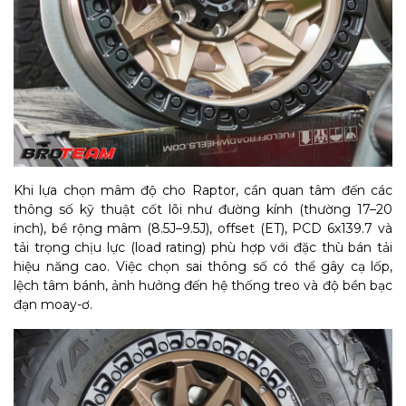
Khi lựa chọn mâm độ cho Raptor, cần quan tâm đến các
thông số kỹ thuật cốt lõi như đường kính (thường 17–20
inch), bề rộng mâm (8.5J–9.5J), offset (ET), PCD 6x139.7 và
tải trọng chịu lực (load rating) phù hợp với đặc thù bán tải
hiệu năng cao. Việc chọn sai thông số có thể gây cạ lốp,
lệch tâm bánh, ảnh hưởng đến hệ thống treo và độ bền bạc
đạn moay-ơ.