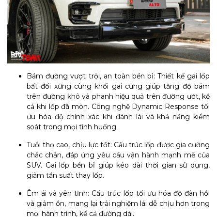
Bám đường vượt trội, an toàn bền bỉ: Thiết kế gai lốp
bất đối xứng cùng khối gai cứng giúp tăng độ bám
trên đường khô và phanh hiệu quả trên đường ướt, kể
cả khi lốp đã mòn. Công nghệ Dynamic Response tối
ưu hóa độ chính xác khi đánh lái và khả năng kiểm
soát trong mọi tình huống.
Tuổi thọ cao, chịu lực tốt: Cấu trúc lốp được gia cường
chắc chắn, đáp ứng yêu cầu vận hành mạnh mẽ của
SUV. Gai lốp bền bỉ giúp kéo dài thời gian sử dụng,
giảm tần suất thay lốp.
Êm ái và yên tĩnh: Cấu trúc lốp tối ưu hóa độ đàn hồi
và giảm ồn, mang lại trải nghiệm lái dễ chịu hơn trong
mọi hành trình, kể cả đường dài.