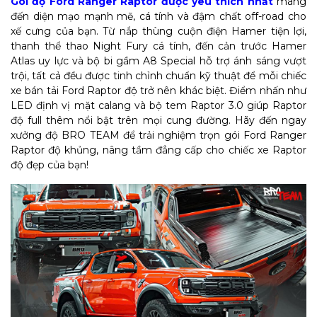
Gói độ Ford Ranger Raptor được yêu thích nhất
mang
đến diện mạo mạnh mẽ, cá tính và đậm chất off-road cho
xế cưng của bạn. Từ nắp thùng cuộn điện Hamer tiện lợi,
thanh thể thao Night Fury cá tính, đến cản trước Hamer
Atlas uy lực và bộ bi gầm A8 Special hỗ trợ ánh sáng vượt
trội, tất cả đều được tinh chỉnh chuẩn kỹ thuật để mỗi chiếc
xe bán tải Ford Raptor độ trở nên khác biệt. Điểm nhấn như
LED định vị mặt calang và bộ tem Raptor 3.0 giúp Raptor
độ full thêm nổi bật trên mọi cung đường. Hãy đến ngay
xưởng độ BRO TEAM để trải nghiệm trọn gói Ford Ranger
Raptor độ khủng, nâng tầm đẳng cấp cho chiếc xe Raptor
độ đẹp của bạn!