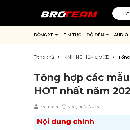
Tất
DÒNG XE
TIN TỨC
ĐỘ ĐÈN
AUDIO
Trang chủ
KINH NGHIỆM ĐỘ XE
Tổng
Tổng hợp các mẫu
HOT nhất năm 20
Bro Team
Ngày
08/01/2026
Nội dung chính