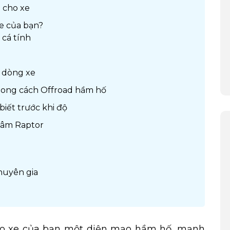
i cho xe
e của bạn?
 cá tính
u dòng xe
hong cách Offroad hầm hố
iết trước khi độ
mâm Raptor
huyên gia
 xe của bạn một diện mạo hầm hố, mạnh