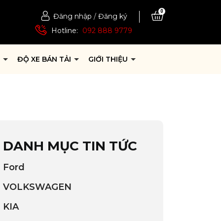
0
Đăng nhập
/
Đăng ký
Hotline:
092 888 9779
P
ĐỘ XE BÁN TẢI
GIỚI THIỆU
DANH MỤC TIN TỨC
Ford
VOLKSWAGEN
KIA