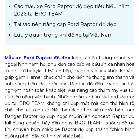
Các mẫu xe Ford Raptor độ đẹp tiêu biểu năm
2026 tại BRO TEAM
Tại sao nên nâng cấp Ford Raptor độ đẹp
Lưu ý quan trọng khi độ xe tại Việt Nam
Mẫu xe Ford Raptor độ đẹp
luôn tạo ấn tượng mạnh với
ngoại hình hầm hố, phụ kiện cao cấp và dấu ấn cá nhân hóa
rõ nét. Từ bodykit F150 cơ bắp, mâm beadlock khỏe khoắn,
giáp gầm Hamer chắc chắn cho đến hệ thống âm thanh và
ánh sáng hiện đại, mỗi bản Raptor độ đều mang lại trải
nghiệm hoàn toàn khác biệt, vừa nâng cao thẩm mỹ vừa tối
ưu hiệu năng vận hành. Những mẫu xe bán tải Ford Raptor
độ tại BRO TEAM không chỉ đẹp mắt mà còn thể hiện rõ
chất chơi của chủ xe. Nếu bạn đang tìm kiếm một bản Ford
Ranger Raptor độ đẹp hoặc muốn lên concept Raptor độ
full đúng chuẩn, hãy đến ngay BRO TEAM – xưởng độ uy
tín, chuyên biến chiếc xe Raptor độ đẹp thành “chiến binh
đường phố” đầy cá tính và khác biệt.