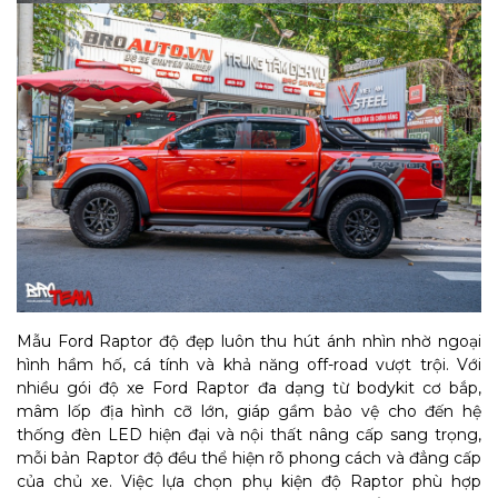
Mẫu Ford Raptor độ đẹp luôn thu hút ánh nhìn nhờ ngoại
hình hầm hố, cá tính và khả năng off-road vượt trội. Với
nhiều gói độ xe Ford Raptor đa dạng từ bodykit cơ bắp,
mâm lốp địa hình cỡ lớn, giáp gầm bảo vệ cho đến hệ
thống đèn LED hiện đại và nội thất nâng cấp sang trọng,
mỗi bản Raptor độ đều thể hiện rõ phong cách và đẳng cấp
của chủ xe. Việc lựa chọn phụ kiện độ Raptor phù hợp