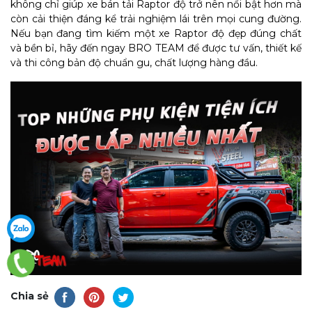
không chỉ giúp xe bán tải Raptor độ trở nên nổi bật hơn mà
còn cải thiện đáng kể trải nghiệm lái trên mọi cung đường.
Nếu bạn đang tìm kiếm một xe Raptor độ đẹp đúng chất
và bền bỉ, hãy đến ngay BRO TEAM để được tư vấn, thiết kế
và thi công bản độ chuẩn gu, chất lượng hàng đầu.
Chia sẻ