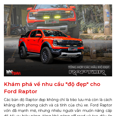
Khám phá về nhu cầu "độ đẹp" cho
Ford Raptor
Các bản độ Raptor đẹp không chỉ là trào lưu mà còn là cách
khẳng định phong cách và cá tính của chủ xe. Ford Raptor
vốn đã mạnh mẽ, nhưng nhiều người vẫn muốn nâng cấp
để tối ưu hiệu năng, tăng khả năng off-road và tạo dấu ấn