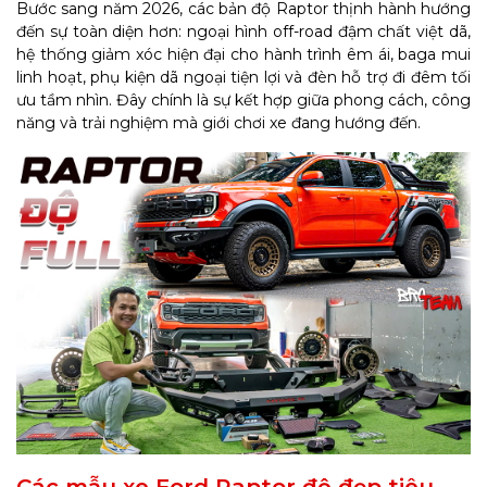
Bước sang năm 2026, các bản độ Raptor thịnh hành hướng
đến sự toàn diện hơn: ngoại hình off-road đậm chất việt dã,
hệ thống giảm xóc hiện đại cho hành trình êm ái, baga mui
linh hoạt, phụ kiện dã ngoại tiện lợi và đèn hỗ trợ đi đêm tối
ưu tầm nhìn. Đây chính là sự kết hợp giữa phong cách, công
năng và trải nghiệm mà giới chơi xe đang hướng đến.
Các mẫu xe Ford Raptor độ đẹp tiêu