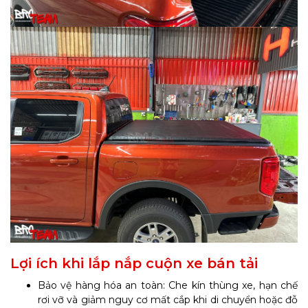
Lợi ích khi lắp nắp cuộn xe bán tải
Bảo vệ hàng hóa an toàn: Che kín thùng xe, hạn chế
rơi vỡ và giảm nguy cơ mất cắp khi di chuyển hoặc đỗ