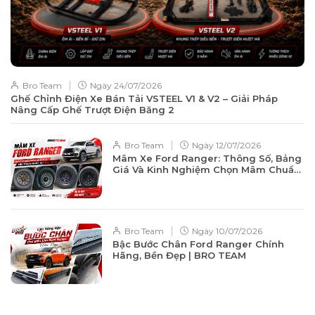
|
Bro Team
Ngày
24/07/2026
Ghế Chỉnh Điện Xe Bán Tải VSTEEL V1 & V2 – Giải Pháp
Nâng Cấp Ghế Trượt Điện Băng 2
|
Bro Team
Ngày
12/07/2026
Mâm Xe Ford Ranger: Thông Số, Bảng
Giá Và Kinh Nghiệm Chọn Mâm Chuẩn
Từ A-Z
|
Bro Team
Ngày
10/07/2026
Bậc Bước Chân Ford Ranger Chính
Hãng, Bền Đẹp | BRO TEAM