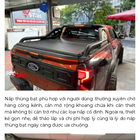
Nắp thùng bạt phù hợp với người dùng thường xuyên chở
hàng cồng kềnh, cần mở rộng khoang chứa khi cần thiết
mà không bị cản trở như các loại nắp cố định. Ngoài ra, thiết
kế gọn nhẹ, dễ tháo lắp và chi phí hợp lý cũng là lý do nắp
thùng bạt ngày càng được ưa chuộng.