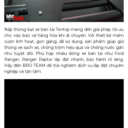
Nắp thùng bạt xe bán tải Tontop mang đến giải pháp tối ưu
cho việc bảo vệ hàng hóa khi di chuyển. Với thiết kế mềm
cuộn linh hoạt, gọn gàng, dễ sử dụng, sản phẩm giúp giữ
thùng xe sạch sẽ, chống trộm hiệu quả và chống nước gần
như tuyệt đối. Phù hợp nhiều dòng xe bán tải như Ford
Ranger, Ranger Raptor lắp đặt nhanh, bảo hành rõ ràng.
Hãy đến BRO TEAM để trải nghiệm dịch vụ lắp đặt chuyên
nghiệp và tận tâm.