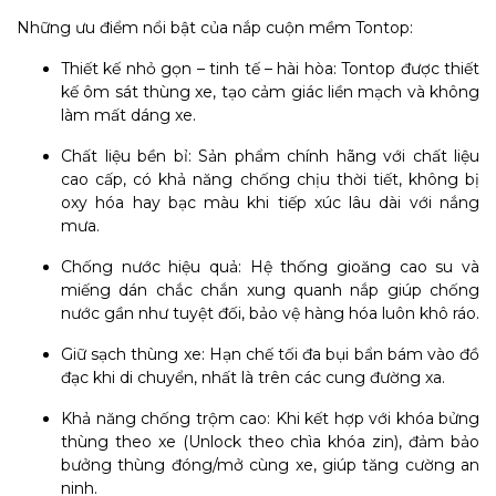
Những ưu điểm nổi bật của nắp cuộn mềm Tontop:
Thiết kế nhỏ gọn – tinh tế – hài hòa: Tontop được thiết
kế ôm sát thùng xe, tạo cảm giác liền mạch và không
làm mất dáng xe.
Chất liệu bền bỉ: Sản phẩm chính hãng với chất liệu
cao cấp, có khả năng chống chịu thời tiết, không bị
oxy hóa hay bạc màu khi tiếp xúc lâu dài với nắng
mưa.
Chống nước hiệu quả: Hệ thống gioăng cao su và
miếng dán chắc chắn xung quanh nắp giúp chống
nước gần như tuyệt đối, bảo vệ hàng hóa luôn khô ráo.
Giữ sạch thùng xe: Hạn chế tối đa bụi bẩn bám vào đồ
đạc khi di chuyển, nhất là trên các cung đường xa.
Khả năng chống trộm cao: Khi kết hợp với khóa bửng
thùng theo xe (Unlock theo chìa khóa zin), đảm bảo
bưởng thùng đóng/mở cùng xe, giúp tăng cường an
ninh.