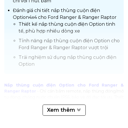
chỉ với 1 nút bấm
Đánh giá chi tiết nắp thùng cuộn điện
Option4x4 cho Ford Ranger & Ranger Raptor
Thiết kế nắp thùng cuộn điện Option tinh
tế, phù hợp nhiều dòng xe
Tính năng nắp thùng cuộn điện Option cho
Ford Ranger & Ranger Raptor vượt trội
Trải nghiệm sử dụng nắp thùng cuộn điện
Option
Nắp thùng cuộn điện Option cho Ford Ranger &
Ranger Raptor
- Chỉ cần bấm remote, nắp thùng đóng/mở
tự động, chống nước chuẩn IP56, bảo vệ đồ đạc tối ưu. Thiết
kế sang trọng, tương thích hoàn hảo với Ford Ranger,
Ranger Raptor và nhiều dòng xe khác. Độ bền vượt trội, bảo
Xem thêm
hành 24 tháng, mang lại sự an tâm tuyệt đối.