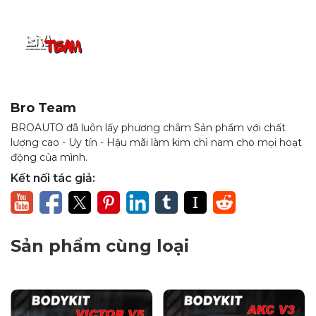
Bro Team
BROAUTO đã luôn lấy phương châm Sản phẩm với chất
lượng cao - Uy tín - Hậu mãi làm kim chỉ nam cho mọi hoạt
động của mình.
Kết nối tác giả:
Nắp thùng cuộn điện Option4x4 – Tiện
nghi chỉ với 1 nút bấm
Bạn muốn nâng cấp xe bán tải với nắp thùng tiện nghi,
Sản phẩm cùng loại
chống nước vượt trội và dễ dàng sử dụng? Nắp thùng cuộn
điện Option4x4 là lựa chọn hoàn hảo, mang đến trải nghiệm
đẳng cấp với thao tác đóng mở nhẹ nhàng chỉ bằng một
nút bấm trên remote.