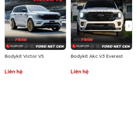
Bodykit Victor V5
Bodykit Akc V3 Everest
Liên hệ
Liên hệ
Đặc điểm nổi bật:
Tương thích với Ford Ranger, Ranger Raptor, Toyota
Hilux, Chevrolet Colorado, Mitsubishi Triton...
Đóng/mở tự động, điều khiển từ xa tiện lợi.
Chống nước chuẩn IP56, bảo vệ đồ đạc an toàn.
Thiết kế sang trọng, nâng tầm phong cách xe.