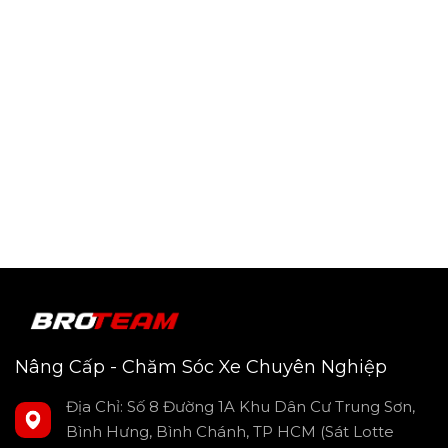
Bảo hành 24 tháng, yên tâm sử dụng.
Đánh giá chi tiết nắp thùng cuộn điện
Nâng Cấp - Chăm Sóc Xe Chuyên Nghiệp
Option4x4 cho Ford Ranger & Ranger
Raptor
Địa Chỉ: Số 8 Đường 1A Khu Dân Cư Trung Sơn,
Nếu bạn đang tìm kiếm một giải pháp nắp thùng cho xe
Bình Hưng, Bình Chánh, TP HCM (Sát Lotte