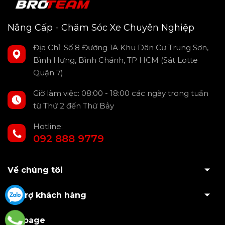
Tăng cường bảo vệ phần bửng sau, hạn chế trầy xước và
va chạm nhẹ.
Nâng Cấp - Chăm Sóc Xe Chuyên Nghiệp
Thiết kế tinh tế, vừa bảo vệ vừa nâng tầm thẩm mỹ cho
Ranger Next Gen 2023.
Địa Chỉ: Số 8 Đường 1A Khu Dân Cư Trung Sơn,
Bình Hưng, Bình Chánh, TP HCM (Sát Lotte
Quận 7)
Giờ làm việc: 08:00 - 18:00 các ngày trong tuần
từ Thứ 2 đến Thứ Bảy
Hotline:
092 888 9779
Về chúng tôi
Hỗ trợ khách hàng
Fanpage