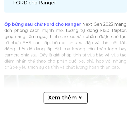
FORD cho Ranger
Ốp bửng sau chữ Ford cho Ranger
Next Gen 2023 mang
đến phong cách mạnh mẽ, tương tự dòng F150 Raptor,
giúp nâng tầm ngoại hình cho xe. Sản phẩm được chế tạo
từ nhựa ABS cao cấp, bền bỉ, chịu va đập và thời tiết tốt,
đồng thời dễ dàng lắp đặt mà không cần tháo logo hay
camera phía sau. Đây là giải pháp tinh tế vừa bảo vệ, vừa tạo
điểm nhấn thể thao cho phần đuôi xe, phù hợp với những
chủ xe yêu thích sự cá tính và chất lượng hoàn thiện cao.
Xem thêm