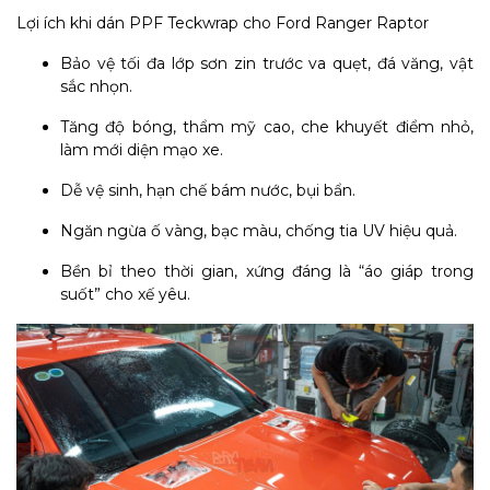
Lợi ích khi dán PPF Teckwrap cho Ford Ranger Raptor
Bảo vệ tối đa lớp sơn zin trước va quẹt, đá văng, vật
sắc nhọn.
Tăng độ bóng, thẩm mỹ cao, che khuyết điểm nhỏ,
làm mới diện mạo xe.
Dễ vệ sinh, hạn chế bám nước, bụi bẩn.
Ngăn ngừa ố vàng, bạc màu, chống tia UV hiệu quả.
Bền bỉ theo thời gian, xứng đáng là “áo giáp trong
suốt” cho xế yêu.