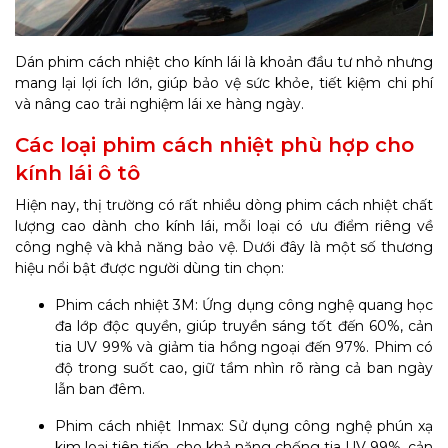
Dán phim cách nhiệt cho kính lái là khoản đầu tư nhỏ nhưng
mang lại lợi ích lớn, giúp bảo vệ sức khỏe, tiết kiệm chi phí
và nâng cao trải nghiệm lái xe hàng ngày.
Các loại phim cách nhiệt phù hợp cho
kính lái ô tô
Hiện nay, thị trường có rất nhiều dòng phim cách nhiệt chất
lượng cao dành cho kính lái, mỗi loại có ưu điểm riêng về
công nghệ và khả năng bảo vệ. Dưới đây là một số thương
hiệu nổi bật được người dùng tin chọn:
Phim cách nhiệt 3M: Ứng dụng công nghệ quang học
đa lớp độc quyền, giúp truyền sáng tốt đến 60%, cản
tia UV 99% và giảm tia hồng ngoại đến 97%. Phim có
độ trong suốt cao, giữ tầm nhìn rõ ràng cả ban ngày
lẫn ban đêm.
Phim cách nhiệt Inmax: Sử dụng công nghệ phún xạ
kim loại tiên tiến, cho khả năng chống tia UV 99%, cản