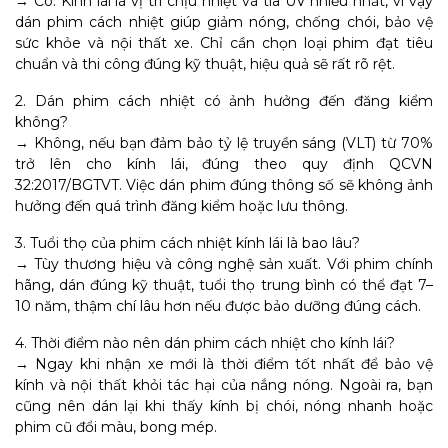
→ Có. Kính lái là vị trí chịu nhiệt và tia UV nhiều nhất, vì vậy
dán phim cách nhiệt giúp giảm nóng, chống chói, bảo vệ
sức khỏe và nội thất xe. Chỉ cần chọn loại phim đạt tiêu
chuẩn và thi công đúng kỹ thuật, hiệu quả sẽ rất rõ rệt.
2. Dán phim cách nhiệt có ảnh hưởng đến đăng kiểm
không?
→ Không, nếu bạn đảm bảo tỷ lệ truyền sáng (VLT) từ 70%
trở lên cho kính lái, đúng theo quy định QCVN
32:2017/BGTVT. Việc dán phim đúng thông số sẽ không ảnh
hưởng đến quá trình đăng kiểm hoặc lưu thông.
3. Tuổi thọ của phim cách nhiệt kính lái là bao lâu?
→ Tùy thương hiệu và công nghệ sản xuất. Với phim chính
hãng, dán đúng kỹ thuật, tuổi thọ trung bình có thể đạt 7–
10 năm, thậm chí lâu hơn nếu được bảo dưỡng đúng cách.
4. Thời điểm nào nên dán phim cách nhiệt cho kính lái?
→ Ngay khi nhận xe mới là thời điểm tốt nhất để bảo vệ
kính và nội thất khỏi tác hại của nắng nóng. Ngoài ra, bạn
cũng nên dán lại khi thấy kính bị chói, nóng nhanh hoặc
phim cũ đổi màu, bong mép.