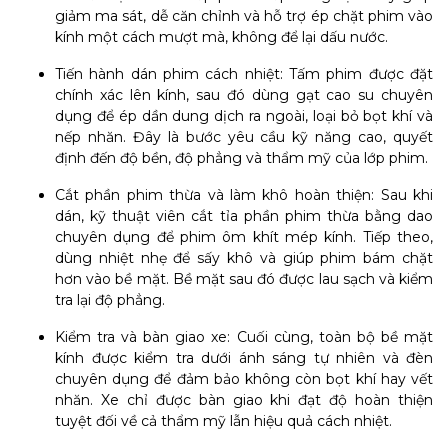
giảm ma sát, dễ căn chỉnh và hỗ trợ ép chặt phim vào
kính một cách mượt mà, không để lại dấu nước.
Tiến hành dán phim cách nhiệt: Tấm phim được đặt
chính xác lên kính, sau đó dùng gạt cao su chuyên
dụng để ép dần dung dịch ra ngoài, loại bỏ bọt khí và
nếp nhăn. Đây là bước yêu cầu kỹ năng cao, quyết
định đến độ bền, độ phẳng và thẩm mỹ của lớp phim.
Cắt phần phim thừa và làm khô hoàn thiện: Sau khi
dán, kỹ thuật viên cắt tỉa phần phim thừa bằng dao
chuyên dụng để phim ôm khít mép kính. Tiếp theo,
dùng nhiệt nhẹ để sấy khô và giúp phim bám chặt
hơn vào bề mặt. Bề mặt sau đó được lau sạch và kiểm
tra lại độ phẳng.
Kiểm tra và bàn giao xe: Cuối cùng, toàn bộ bề mặt
kính được kiểm tra dưới ánh sáng tự nhiên và đèn
chuyên dụng để đảm bảo không còn bọt khí hay vết
nhăn. Xe chỉ được bàn giao khi đạt độ hoàn thiện
tuyệt đối về cả thẩm mỹ lẫn hiệu quả cách nhiệt.