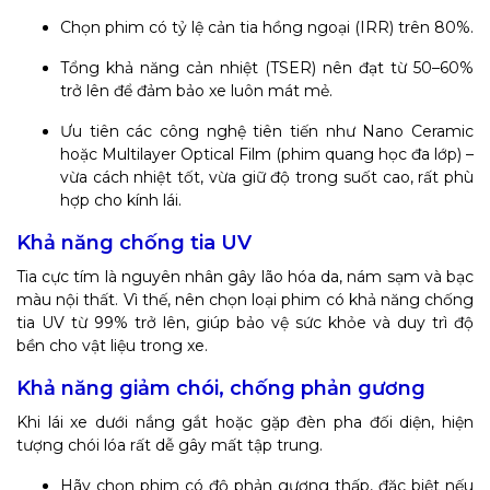
Chọn phim có tỷ lệ cản tia hồng ngoại (IRR) trên 80%.
Tổng khả năng cản nhiệt (TSER) nên đạt từ 50–60%
trở lên để đảm bảo xe luôn mát mẻ.
Ưu tiên các công nghệ tiên tiến như Nano Ceramic
hoặc Multilayer Optical Film (phim quang học đa lớp) –
vừa cách nhiệt tốt, vừa giữ độ trong suốt cao, rất phù
hợp cho kính lái.
Khả năng chống tia UV
Tia cực tím là nguyên nhân gây lão hóa da, nám sạm và bạc
màu nội thất. Vì thế, nên chọn loại phim có khả năng chống
tia UV từ 99% trở lên, giúp bảo vệ sức khỏe và duy trì độ
bền cho vật liệu trong xe.
Khả năng giảm chói, chống phản gương
Khi lái xe dưới nắng gắt hoặc gặp đèn pha đối diện, hiện
tượng chói lóa rất dễ gây mất tập trung.
Hãy chọn phim có độ phản gương thấp, đặc biệt nếu