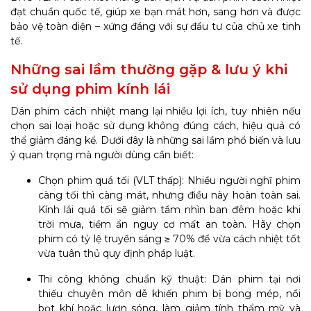
đạt chuẩn quốc tế, giúp xe bạn mát hơn, sang hơn và được
bảo vệ toàn diện – xứng đáng với sự đầu tư của chủ xe tinh
tế.
Những sai lầm thường gặp & lưu ý khi
sử dụng phim kính lái
Dán phim cách nhiệt mang lại nhiều lợi ích, tuy nhiên nếu
chọn sai loại hoặc sử dụng không đúng cách, hiệu quả có
thể giảm đáng kể. Dưới đây là những sai lầm phổ biến và lưu
ý quan trọng mà người dùng cần biết:
Chọn phim quá tối (VLT thấp): Nhiều người nghĩ phim
càng tối thì càng mát, nhưng điều này hoàn toàn sai.
Kính lái quá tối sẽ giảm tầm nhìn ban đêm hoặc khi
trời mưa, tiềm ẩn nguy cơ mất an toàn. Hãy chọn
phim có tỷ lệ truyền sáng ≥ 70% để vừa cách nhiệt tốt
vừa tuân thủ quy định pháp luật.
Thi công không chuẩn kỹ thuật: Dán phim tại nơi
thiếu chuyên môn dễ khiến phim bị bong mép, nổi
bọt khí hoặc lượn sóng, làm giảm tính thẩm mỹ và