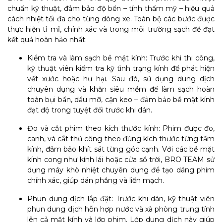
chuẩn kỹ thuật, đảm bảo độ bền – tính thẩm mỹ – hiệu quả
cách nhiệt tối đa cho từng dòng xe. Toàn bộ các bước được
thực hiện tỉ mỉ, chính xác và trong môi trường sạch để đạt
kết quả hoàn hảo nhất:
Kiểm tra và làm sạch bề mặt kính: Trước khi thi công,
kỹ thuật viên kiểm tra kỹ tình trạng kính để phát hiện
vết xước hoặc hư hại. Sau đó, sử dụng dung dịch
chuyên dụng và khăn siêu mềm để làm sạch hoàn
toàn bụi bẩn, dầu mỡ, cặn keo – đảm bảo bề mặt kính
đạt độ trong tuyệt đối trước khi dán.
Đo và cắt phim theo kích thước kính: Phim được đo,
canh, và cắt thủ công theo đúng kích thước từng tấm
kính, đảm bảo khít sát từng góc cạnh. Với các bề mặt
kính cong như kính lái hoặc cửa sổ trời, BRO TEAM sử
dụng máy khò nhiệt chuyên dụng để tạo dáng phim
chính xác, giúp dán phẳng và liền mạch.
Phun dung dịch lắp đặt: Trước khi dán, kỹ thuật viên
phun dung dịch hỗn hợp nước và xà phòng trung tính
lên cả mặt kính và lớp phim. Lớp dung dịch này giúp