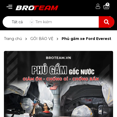
0
Tất cả
Trang chủ
GÓI BẢO VỆ
Phủ gầm xe Ford Everest