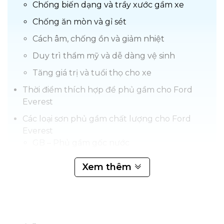
Chống biến dạng và trầy xước gầm xe
Chống ăn mòn và gỉ sét
Cách âm, chống ồn và giảm nhiệt
Duy trì thẩm mỹ và dễ dàng vệ sinh
Tăng giá trị và tuổi thọ cho xe
Thời điểm thích hợp để phủ gầm cho Ford
Everest
Các loại sơn phủ gầm chất lượng cho Ford
Everest
GB – Phủ gầm gốc nước
Sơn phủ gầm Onzca gốc nước
Xem thêm
Sơn phủ gầm 3M
Sơn phủ gầm Wurth
Quy trình phủ gầm cho Ford Everest
Chuẩn bị bề mặt