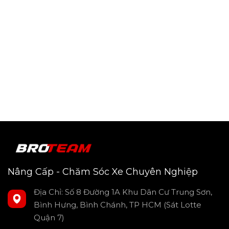
xe Ford Everest
Gầm xe Ford Everest là bộ phận thường xuyên tiếp xúc với
bùn đất, nước mưa, đá sỏi và các tác nhân gây ăn mòn
khác. Việc phủ gầm không chỉ giúp bảo vệ xe khỏi rỉ sét, mà
còn kéo dài tuổi thọ khung gầm, hạn chế hư hỏng do tác
động từ môi trường.
Ford Everest là mẫu SUV đa dụng, thường xuyên di chuyển
trên nhiều loại địa hình khác nhau, từ đường phố đô thị đến
cung đường off-road đầy thử thách. Vì vậy, gầm xe rất dễ bị
bào mòn theo thời gian nếu không được bảo vệ đúng cách.
Lớp phủ gầm giúp hạn chế tác động của nước, muối biển,
hóa chất và các yếu tố ăn mòn khác, đảm bảo độ bền và an
toàn cho xe.
Nâng Cấp - Chăm Sóc Xe Chuyên Nghiệp
Địa Chỉ: Số 8 Đường 1A Khu Dân Cư Trung Sơn,
Bình Hưng, Bình Chánh, TP HCM (Sát Lotte
Quận 7)