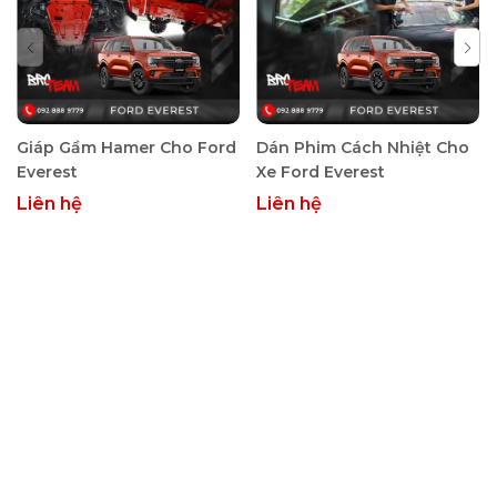
cường khả năng chống ồn, phủ gầm còn giúp xe vận hành
ổn định hơn trên mọi địa hình. Nếu bạn đang tìm kiếm giải
pháp tối ưu để bảo vệ gầm xe Ford Everest, hãy đến ngay
xưởng độ xe BRO TEAM để được tư vấn và trải nghiệm dịch
vụ chuyên nghiệp, đảm bảo chất lượng hàng đầu!
Giáp Gầm Hamer Cho Ford
Dán Phim Cách Nhiệt Cho
Everest
Xe Ford Everest
Liên hệ
Liên hệ
Tầm quan trọng của việc bảo vệ gầm