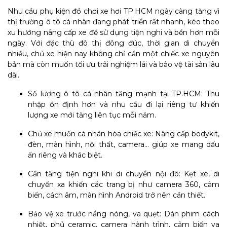
Nhu cầu phụ kiện đồ chơi xe hơi TP.HCM ngày càng tăng vì
thị trường ô tô cá nhân đang phát triển rất nhanh, kéo theo
xu hướng nâng cấp xe để sử dụng tiện nghi và bền hơn mỗi
ngày. Với đặc thù đô thị đông đúc, thời gian di chuyển
nhiều, chủ xe hiện nay không chỉ cần một chiếc xe nguyên
bản mà còn muốn tối ưu trải nghiệm lái và bảo vệ tài sản lâu
dài.
Số lượng ô tô cá nhân tăng mạnh tại TP.HCM: Thu
nhập ổn định hơn và nhu cầu đi lại riêng tư khiến
lượng xe mới tăng liên tục mỗi năm.
Chủ xe muốn cá nhân hóa chiếc xe: Nâng cấp bodykit,
đèn, màn hình, nội thất, camera… giúp xe mang dấu
ấn riêng và khác biệt.
Cần tăng tiện nghi khi di chuyển nội đô: Kẹt xe, di
chuyển xa khiến các trang bị như camera 360, cảm
biến, cách âm, màn hình Android trở nên cần thiết.
Bảo vệ xe trước nắng nóng, va quẹt: Dán phim cách
nhiệt, phủ ceramic, camera hành trình, cảm biến va