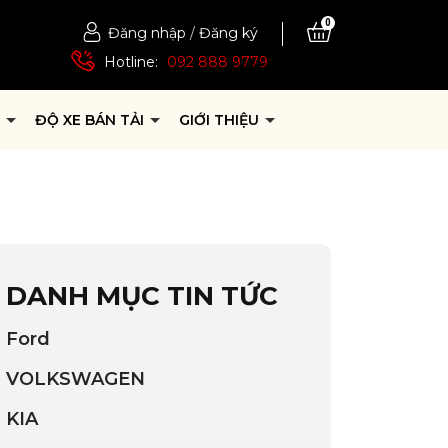
0
Đăng nhập
/
Đăng ký
Hotline:
092 888 9779
P
ĐỘ XE BÁN TẢI
GIỚI THIỆU
DANH MỤC TIN TỨC
Ford
VOLKSWAGEN
KIA