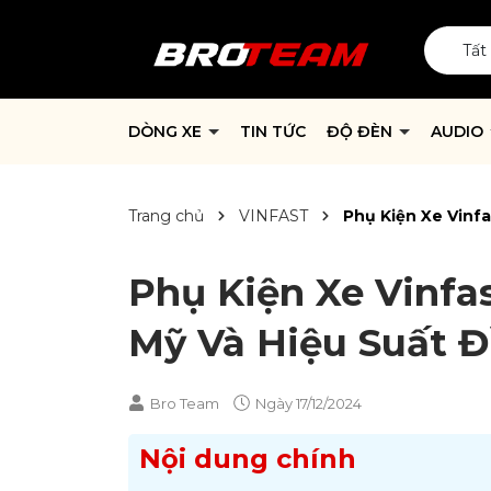
Tất
DÒNG XE
TIN TỨC
ĐỘ ĐÈN
AUDIO
Trang chủ
VINFAST
Phụ Kiện Xe Vinf
Phụ Kiện Xe Vinfa
Mỹ Và Hiệu Suất Đ
Bro Team
Ngày
17/12/2024
Nội dung chính