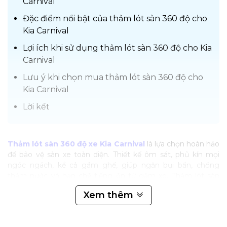
Carnival
Đặc điểm nổi bật của thảm lót sàn 360 độ cho
Kia Carnival
Lợi ích khi sử dụng thảm lót sàn 360 độ cho Kia
Carnival
Lưu ý khi chọn mua thảm lót sàn 360 độ cho
Kia Carnival
Lời kết
Thảm lót sàn 360 độ xe Kia Carnival
là lựa chọn hoàn hảo
để bảo vệ sàn xe toàn diện. Thiết kế ôm sát, phủ kín mọi
ngóc ngách, kể cả gầm ghế, giúp ngăn bụi bẩn, chống
thấm nước và hạn chế tiếng ồn từ gầm xe. Thảm lót sàn
360 độ xe Kia Carnival tạo từ chất liệu da PU hoặc Simili cao
Xem thêm
cấp, chống trầy xước, dễ dàng vệ sinh. Đặc biệt, thảm cố
định chắc chắn, không xô lệch, đảm bảo an toàn khi lái xe.
Nâng cấp ngay tại BRO TEAM để trải nghiệm sản phẩm