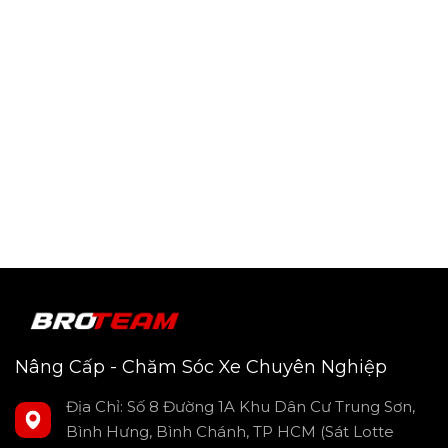
Tính thẩm mỹ cao: Không chỉ bảo vệ taplo, thảm taplo
da carbon còn làm tăng tính thẩm mỹ, khiến xe của bạn
trở nên sang trọng, cuốn hút không thua kém các mẫu
xe cao cấp.
Thảm taplo da carbon Ford Everest 2023-2025 màu đen,
chống nắng và bụi bẩn, là sự lựa chọn hoàn hảo để nâng
tầm không gian nội thất của chiếc xe yêu quý. Cùng với khả
năng bảo vệ và tính thẩm mỹ cao, sản phẩm này thực sự là
phụ kiện cần thiết cho mọi chiếc Ford Everest.
Nâng Cấp - Chăm Sóc Xe Chuyên Nghiệp
Địa Chỉ: Số 8 Đường 1A Khu Dân Cư Trung Sơn,
Bình Hưng, Bình Chánh, TP HCM (Sát Lotte