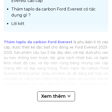
Everest cao cấp
Thảm taplo da carbon Ford Everest có tác
dụng gì ?
Lời kết
Thảm taplo da carbon Ford Everest
là phụ kiện ô tô cao
cấp, được thiết kế đặc biệt cho dòng xe Ford Everest 2023-
2025. Sản phẩm cấu tạo 3 lớp dày dặn, với lớp dưới phủ cao
su non chống trơn trượt, lớp giữa cách nhiệt bảo vệ taplo
khỏi nhiệt độ cao, và lớp trên cùng bằng nhung cao cấp
mang đến vẻ đẹp sang trọng. Thảm taplo da carbon Ford
Everest không phản chiếu lên kính lái, dễ dàng kết hợp với
nội thất xe, nâng tầm thẩm mỹ cho chiếc xe của bạn. Để sở
hữu sản phẩm này, hãy đến BRO TEAM – Xưởng độ xe uy
tín, chuyên cung cấp phụ kiện chất lượng cho mọi dòng xe.
Xem thêm