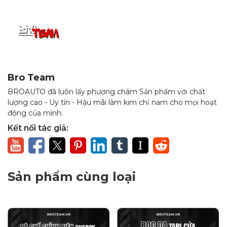
Bro Team
BROAUTO đã luôn lấy phương châm Sản phẩm với chất
lượng cao - Uy tín - Hậu mãi làm kim chỉ nam cho mọi hoạt
động của mình.
Kết nối tác giả:
Cấu tạo và thiết kế thảm taplo da
carbon Ford Everest cao cấp
Cấu tạo 3 lớp dày dặn: Thảm taplo da carbon Ford
Sản phẩm cùng loại
Everest được thiết kế với ba lớp vật liệu chất lượng cao,
đảm bảo khả năng chống nắng, bụi bẩn và độ bền vượt
trội.
Thiết kế theo từng Form xe và đời xe: Mỗi chiếc thảm