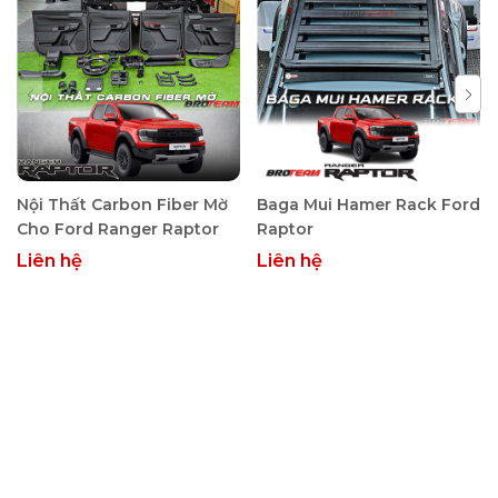
Bề mặt không giòn nứt, không ố màu sau thời gian dài
sử dụng trong điều kiện nắng nóng.
Gia cố lõi nhôm tăng độ cứng kết cấu: Tích hợp thanh
nhôm bên trong giúp tăng độ chịu lực, giữ form ổn
định. Khi xe vận hành tốc độ cao không xảy ra rung lắc
hoặc biến dạng.
Giảm nhiễu gió, hạn chế tiếng ồn cabin: Thiết kế khí
Nội Thất Carbon Fiber Mờ
Baga Mui Hamer Rack Ford
động học giúp điều hướng luồng gió hiệu quả. Khi mở
Cho Ford Ranger Raptor
Raptor
hé kính trời mưa vẫn đảm bảo độ êm, không xuất hiện
Liên hệ
Liên hệ
tiếng ù gió như các dòng vè giá rẻ.
Hỗ trợ chống nắng, giảm tích nhiệt trong xe: Che chắn
trực tiếp phần kính hông, hạn chế bức xạ nhiệt chiếu vào
nội thất. Góp phần duy trì nhiệt độ cabin ổn định hơn khi
đỗ xe ngoài trời.
Tăng tính thẩm mỹ tổng thể cho xe: Thiết kế form cứng
cáp, phong cách thể thao. Phù hợp với các dòng bán tải
và SUV, tạo cảm giác liền khối và nâng cấp ngoại hình rõ
rệt.