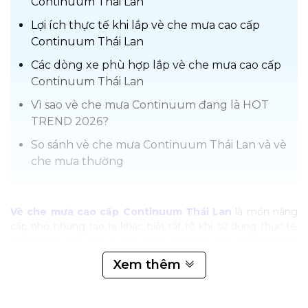
Continuum Thái Lan
Lợi ích thực tế khi lắp vè che mưa cao cấp
Continuum Thái Lan
Các dòng xe phù hợp lắp vè che mưa cao cấp
Continuum Thái Lan
Vì sao vè che mưa Continuum đang là HOT
TREND 2026?
So sánh vè che mưa Continuum Thái Lan và vè
che mưa thường
Vè che mưa cao cấp Continuum Thái Lan
là món nâng
cấp nhỏ nhưng tạo ra khác biệt rất rõ khi sử dụng thực tế.
Không chỉ đơn giản là che mưa, dòng vè này được thiết kế
chuẩn form theo xe, ôm sát mép kính giúp hạn chế gió lùa
Xem thêm
và giảm tiếng ồn khi chạy tốc độ cao. Khi lắp hoàn thiện,
bạn có thể hé kính khi trời mưa hoặc khi đỗ xe mà vẫn giữ
cabin khô ráo, thông thoáng. Đặc biệt, chất liệu ABS kết hợp