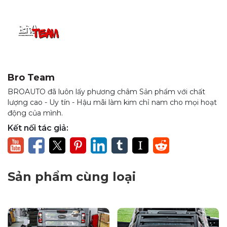
gia cố nhôm giúp vè cứng cáp, không cong vênh và giữ
form đẹp lâu dài.
Bro Team
BROAUTO đã luôn lấy phương châm Sản phẩm với chất
lượng cao - Uy tín - Hậu mãi làm kim chỉ nam cho mọi hoạt
động của mình.
Kết nối tác giả:
Sản phẩm cùng loại
Điểm nổi bật của vè che mưa cao cấp
Continuum Thái Lan
Chất liệu ABS cao cấp, ổn định ngoài trời: Sử dụng nhựa
ABS có khả năng chống tia UV, hạn chế lão hóa vật liệu.