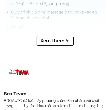
Thiết kế tinh tế, sang trọng
Quy trình độ ghế massage ô tô Volkswagen
Viloran chuẩn chỉnh
Lời kết
Xem thêm
Độ Ghế Massage Ô Tô Volkswagen Viloran
được trang bị
hệ thống massage đa điểm hiện đại, Ghế Massage Ô Tô
Volkswagen Viloran mang đến cho bạn cảm giác thư giãn
tuyệt vời, giúp xua tan căng thẳng và mệt mỏi sau mỗi giờ
lái xe và nâng cao sự thoải mái tối ưu cho mọi hành trình.
Hệ thống massage tích hợp nhiều chế độ tùy chỉnh, đáp
ứng nhu cầu đa dạng của người sử dụng.
Bro Team
BROAUTO đã luôn lấy phương châm Sản phẩm với chất
lượng cao - Uy tín - Hậu mãi làm kim chỉ nam cho mọi hoạt