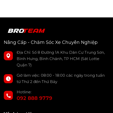
Nâng Cấp - Chăm Sóc Xe Chuyên Nghiệp
Địa Chỉ: Số 8 Đường 1A Khu Dân Cư Trung Sơn,
Bình Hưng, Bình Chánh, TP HCM (Sát Lotte
Quận 7)
Nhờ vậy, Độ Ghế Massage Ô Tô Volkswagen Viloran giúp
cho người dùng có thể tận hưởng các bài massage đa
Giờ làm việc: 08:00 - 18:00 các ngày trong tuần
dạng, giúp giảm nhức mỏi, lưu thông khí huyết, mang lại
cảm giác thoải mái và sảng khoái sau những giờ lái xe
từ Thứ 2 đến Thứ Bảy
đường dài.
Hotline:
092 888 9779
Bạn nên xem thêm:
Độ Quạt Làm Mát Ghế Lái Phụ
Volkswagen Viloran