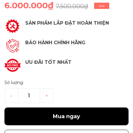
6.000.000₫
7.500.000₫
Sale
SẢN PHẨM LẮP ĐẶT HOÀN THIỆN
BẢO HÀNH CHÍNH HÃNG
ƯU ĐÃI TỐT NHẤT
Số lượng:
–
+
Mua ngay