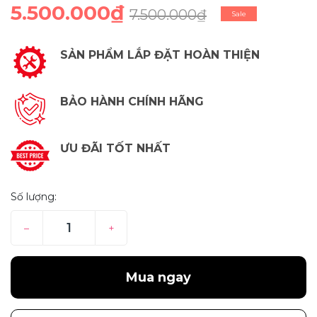
5.500.000₫
7.500.000₫
Sale
SẢN PHẨM LẮP ĐẶT HOÀN THIỆN
BẢO HÀNH CHÍNH HÃNG
ƯU ĐÃI TỐT NHẤT
Số lượng:
–
+
Mua ngay