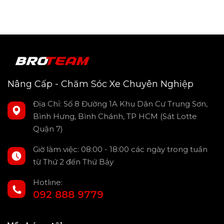
Làm mát tức thì: Quạt gió mạnh mẽ giúp làm mát hiệu
quả, giảm thiểu mồ hôi và cảm giác bí bách, cho bạn
cảm giác mát mẻ dễ chịu ngay khi vừa bước lên xe.
Tăng cường sự tập trung: Khi lái xe trong điều kiện thoải
Nâng Cấp - Chăm Sóc Xe Chuyên Nghiệp
mái, bạn sẽ tập trung hơn, giảm thiểu nguy cơ xảy ra tai
nạn do mệt mỏi và khó chịu.
Địa Chỉ: Số 8 Đường 1A Khu Dân Cư Trung Sơn,
Nâng tầm đẳng cấp: Quạt làm mát ghế là phụ kiện cao
Bình Hưng, Bình Chánh, TP HCM (Sát Lotte
cấp, góp phần nâng tầm đẳng cấp cho chiếc xe Viloran
Quận 7)
của bạn.
Giờ làm việc: 08:00 - 18:00 các ngày trong tuần
từ Thứ 2 đến Thứ Bảy
Hotline:
092 888 9779