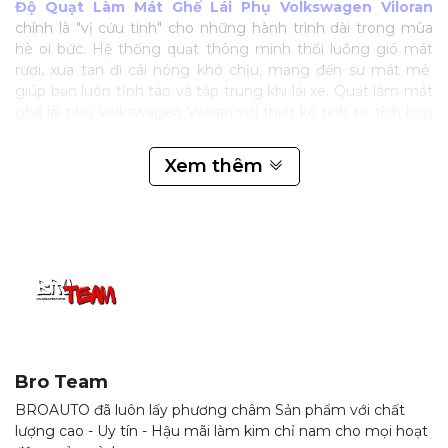
Độ Quạt Làm Mát Ghế Lái Phụ Volkswagen Viloran
chính là "vị cứu tinh" cho những hành trình dài trong mùa
hè oi bức. Hệ thống quạt thông minh thổi luồng gió mát
rượi, xua tan đi cái nóng khó chịu, mang đến sự mát mẻ
giúp bạn luôn tỉnh táo và tập trung khi lái xe. Quạt làm mát
ghế lái phụ Volkswagen Viloran với thiết kế tinh tế, tích hợp
hoàn hảo với nội thất xe, tôn lên vẻ đẹp sang trọng và đẳng
cấp của xe. Lắp đặt dễ dàng, không ảnh hưởng đến kết cấu
Xem thêm
xe, mang đến sự tiện lợi và an tâm cho người sử dụng.
Bro Team
BROAUTO đã luôn lấy phương châm Sản phẩm với chất
lượng cao - Uy tín - Hậu mãi làm kim chỉ nam cho mọi hoạt