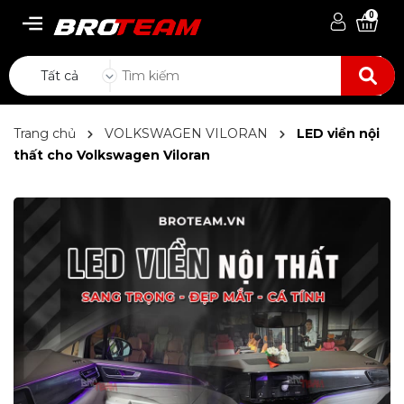
0
Tất cả
Trang chủ
VOLKSWAGEN VILORAN
LED viền nội
thất cho Volkswagen Viloran