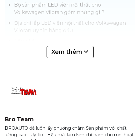
Bộ sản phẩm LED viền nội thất cho
Volkswagen Viloran gồm những gì ?
Địa chỉ lắp LED viền nội thất cho Volkswagen
Viloran uy tín hàng đầu
Tổng kết
Xem thêm
LED viền nội thất cho Volkswagen Viloran 2024
mang
đến sự lột xác hoàn hảo cho không gian nội thất xe, biến
hóa thành một khoang lái sang trọng, hiện đại và tiện nghi.
Với hiệu ứng ánh sáng đa dạng, LED viền nội thất cho
Volkswagen Viloran không chỉ nâng tầm thẩm mỹ cho xe
mà còn tạo bầu không khí ấm cúng, thư giãn cho người lái
và hành khách, đồng thời tăng cường khả năng quan sát
vào ban đêm, đảm bảo an toàn khi lái xe.
Bro Team
BROAUTO đã luôn lấy phương châm Sản phẩm với chất
lượng cao - Uy tín - Hậu mãi làm kim chỉ nam cho mọi hoạt