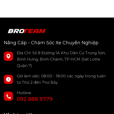
Thay thế ánh sáng đơn điệu bằng dải LED viền nội thất cho
Volkswagen Viloran đầy màu sắc, tạo điểm nhấn sang trọng,
hiện đại cho không gian nội thất Volkswagen Viloran 2024.
Biến hóa khoang lái trở nên lộng lẫy, thu hút mọi ánh nhìn,
Nâng Cấp - Chăm Sóc Xe Chuyên Nghiệp
khẳng định đẳng cấp và cá tính của chủ sở hữu.
Địa Chỉ: Số 8 Đường 1A Khu Dân Cư Trung Sơn,
LED viền nội thất cho Volkswagen Viloran -
Bình Hưng, Bình Chánh, TP HCM (Sát Lotte
Tạo bầu không khí theo tâm trạng
Quận 7)
Giờ làm việc: 08:00 - 18:00 các ngày trong tuần
từ Thứ 2 đến Thứ Bảy
Hotline:
092 888 9779