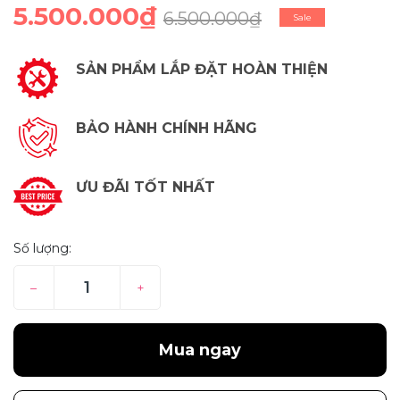
5.500.000₫
6.500.000₫
Sale
SẢN PHẨM LẮP ĐẶT HOÀN THIỆN
BẢO HÀNH CHÍNH HÃNG
ƯU ĐÃI TỐT NHẤT
Số lượng:
–
+
Mua ngay